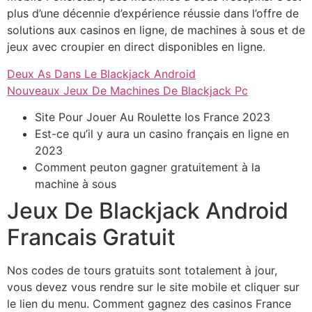
plus d’une décennie d’expérience réussie dans l’offre de
solutions aux casinos en ligne, de machines à sous et de
jeux avec croupier en direct disponibles en ligne.
Deux As Dans Le Blackjack Android
Nouveaux Jeux De Machines De Blackjack Pc
Site Pour Jouer Au Roulette Ios France 2023
Est-ce qu’il y aura un casino français en ligne en
2023
Comment peuton gagner gratuitement à la
machine à sous
Jeux De Blackjack Android
Francais Gratuit
Nos codes de tours gratuits sont totalement à jour,
vous devez vous rendre sur le site mobile et cliquer sur
le lien du menu. Comment gagnez des casinos France