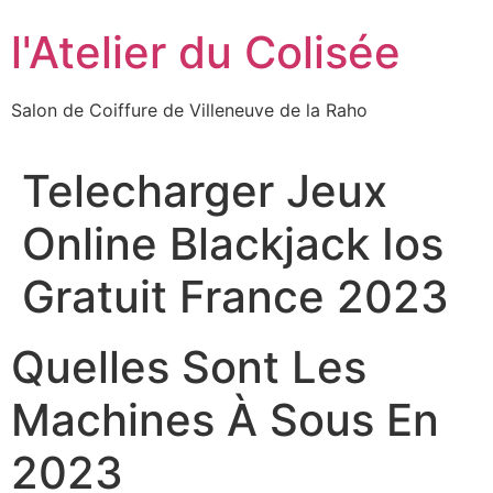
Aller
l'Atelier du Colisée
au
contenu
Salon de Coiffure de Villeneuve de la Raho
Telecharger Jeux
Online Blackjack Ios
Gratuit France 2023
Quelles Sont Les
Machines À Sous En
2023