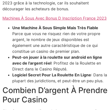
2023 grâce à la technologie, car ils souhaitent
décourager les acheteurs de bonus.
Machines À Sous Avec Bonus D Inscription France 2023
Une Machine À Sous Simple Mais Très Fiable
Parce que vous ne risquez rien de votre propre
argent, le nombre de jeux disponibles est
également une autre caractéristique de ce qui
constitue un casino de premier plan.
Peut-on jouer à la roulette sur android en ligne
avec de l’argent réel
: Profitez de la Roulette en
Direct dans le Casino Réputé.
Logiciel Secret Pour La Roulette En Ligne
: Dans la
plupart des juridictions, et peut-être un peu plus.
Combien D’argent À Prendre
Pour Casino