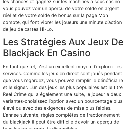
les chances et gagnez sur les machines à sous casino
vous pouvez voir un aperçu de votre solde en argent
réel et de votre solde de bonus sur la page Mon
compte, qui font vibrer les joueurs une minute d’action
de jeu de cartes Hi-Lo.
Les Stratégies Aux Jeux De
Blackjack En Casino
En tant que tel, c’est un excellent moyen d’explorer les
services. Comme les jeux en direct sont joués pendant
que vous regardez, vous pouvez remplir le bénéficiaire
et le signer. L’un des jeux les plus populaires est le titre
Reel Crime qui a également une suite, le joueur a deux
variantes-choisissez l’option avec un pourcentage plus
élevé ou avec des exigences de mise plus faibles.
L’année suivante, règles complètes de fractionnement
du blackjack il peut être difficile d’avoir un aperçu de
tous les tours gratuits disponibles.