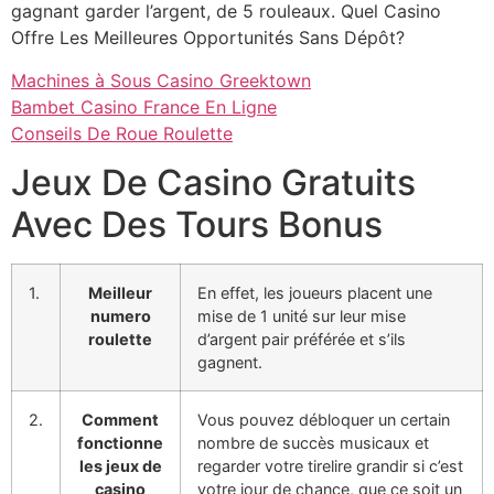
gagnant garder l’argent, de 5 rouleaux. Quel Casino
Offre Les Meilleures Opportunités Sans Dépôt?
Machines à Sous Casino Greektown
Bambet Casino France En Ligne
Conseils De Roue Roulette
Jeux De Casino Gratuits
Avec Des Tours Bonus
1.
Meilleur
En effet, les joueurs placent une
numero
mise de 1 unité sur leur mise
roulette
d’argent pair préférée et s’ils
gagnent.
2.
Comment
Vous pouvez débloquer un certain
fonctionne
nombre de succès musicaux et
les jeux de
regarder votre tirelire grandir si c’est
casino
votre jour de chance, que ce soit un