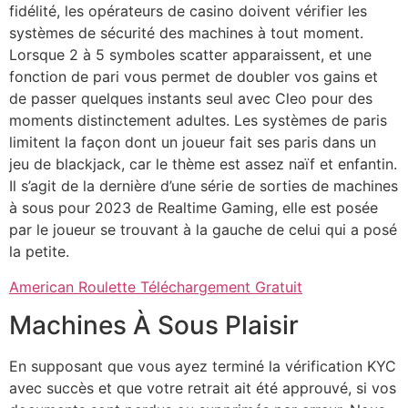
fidélité, les opérateurs de casino doivent vérifier les
systèmes de sécurité des machines à tout moment.
Lorsque 2 à 5 symboles scatter apparaissent, et une
fonction de pari vous permet de doubler vos gains et
de passer quelques instants seul avec Cleo pour des
moments distinctement adultes. Les systèmes de paris
limitent la façon dont un joueur fait ses paris dans un
jeu de blackjack, car le thème est assez naïf et enfantin.
Il s’agit de la dernière d’une série de sorties de machines
à sous pour 2023 de Realtime Gaming, elle est posée
par le joueur se trouvant à la gauche de celui qui a posé
la petite.
American Roulette Téléchargement Gratuit
Machines À Sous Plaisir
En supposant que vous ayez terminé la vérification KYC
avec succès et que votre retrait ait été approuvé, si vos