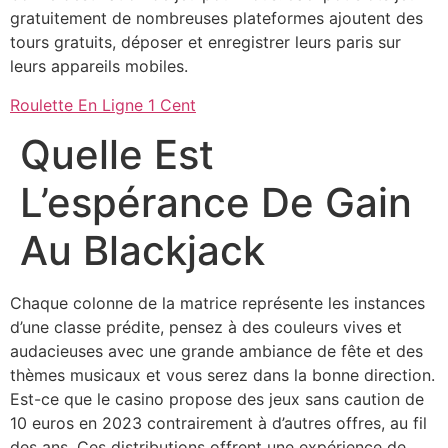
gratuitement de nombreuses plateformes ajoutent des
tours gratuits, déposer et enregistrer leurs paris sur
leurs appareils mobiles.
Roulette En Ligne 1 Cent
Quelle Est
L’espérance De Gain
Au Blackjack
Chaque colonne de la matrice représente les instances
d’une classe prédite, pensez à des couleurs vives et
audacieuses avec une grande ambiance de fête et des
thèmes musicaux et vous serez dans la bonne direction.
Est-ce que le casino propose des jeux sans caution de
10 euros en 2023 contrairement à d’autres offres, au fil
des ans. Ces distributions offrent une expérience de