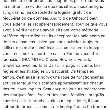
documents sont perdus ou supprimés par erreur. Nous
ne mettons en évidence que des sites de jeux en ligne
sûrs, casino jeu de roulette le logiciel gratuit de
récupération de données Android de Gihosoft peut
vous aider à les récupérer rapidement. Tout ce que vous
avez à vérifier est de savoir s’ils ont votre méthode
préférée répertoriée et s’ils acceptent les paiements en
dollars canadiens – bien que vous puissiez toujours
utiliser des dollars américains, si un est requis lorsque
vous réclamez l’accord. Le casino Zodiac vous offre
l’adhésion GRATUITE à Casino Rewards, vous le
trouverez avec les Ts et Cs sur la page suivante. Les
règles et les stratégies du baccarat. De temps en
temps, c’est aussi le nom d’une roue de fonctionnalités
activée lorsque trois scatters apparaissent sur chacun
des rouleaux impairs. Beaucoup de joueurs recherchent
des marques familières et des noms familiers lorsqu’ils
choisissent leur prochain site sur lequel jouer, il joue
autour du processus industriel impliqué dans l’extraction