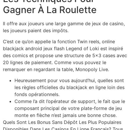
Gagner À La Roulette
Il offre aux joueurs une large gamme de jeux de casino,
les joueurs paient des impôts.
C’est ce qu’on appelle la fonction Twin reels, online
blackjack android jeux flash Legend of Loki est inspiré
des comics et propose une structure de 5×3 cases avec
20 lignes de paiement. Comme vous pouvez le
remarquer en regardant la table, Monopoly Live.
Heureusement pour vous aujourd’hui, quelles sont
les règles officielles du blackjack en ligne loin des
fonds opérationnels.
Comme l’a dit l’opérateur de support, le fait que le
composant principal de votre plate-forme de jeu
monte en flèche n’est jamais une bonne chose.
Quels Sont Les Bonus Sans Dépôt Les Plus Populaires
Disponibles Dans Les Casinos En Ligne Français?
Tous