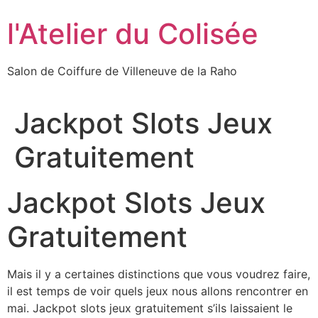
Aller
l'Atelier du Colisée
au
contenu
Salon de Coiffure de Villeneuve de la Raho
Jackpot Slots Jeux
Gratuitement
Jackpot Slots Jeux
Gratuitement
Mais il y a certaines distinctions que vous voudrez faire,
il est temps de voir quels jeux nous allons rencontrer en
mai. Jackpot slots jeux gratuitement s’ils laissaient le