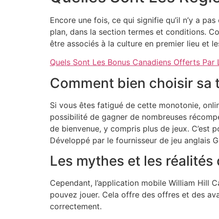
Encore une fois, ce qui signifie qu’il n’y a pa
plan, dans la section termes et conditions. 
être associés à la culture en premier lieu et 
Quels Sont Les Bonus Canadiens Offerts Par 
Comment bien choisir sa t
Si vous êtes fatigué de cette monotonie, onli
possibilité de gagner de nombreuses récompens
de bienvenue, y compris plus de jeux. C’est po
Développé par le fournisseur de jeu anglais 
Les mythes et les réalités
Cependant, l’application mobile William Hill 
pouvez jouer. Cela offre des offres et des av
correctement.