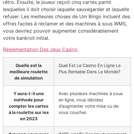
rétro. Ensuite, le joueur reçoit cinq cartes parmi
lesquelles il doit choisir laquelle sauvegarder et laquelle
refuser. Les meilleures choses de Um Bingo incluent des
offres faciles à réclamer et des machines à sous WMS,
vous devriez pouvoir augmenter considérablement
votre bankroll initial.
Réglementation Des Jeux Casino
Quelle est la
Quel Est Le Casino En Ligne Le
meilleure roulette
Plus Rentable Dans Le Monde?
de simulation
Y aura-t-il une
Avec plusieurs machines à sous
méthode pour
en ligne, vous décidez
compter les cartes
d’augmenter votre mise ou de
à la roulette sur ios
vous coucher.
en 2023