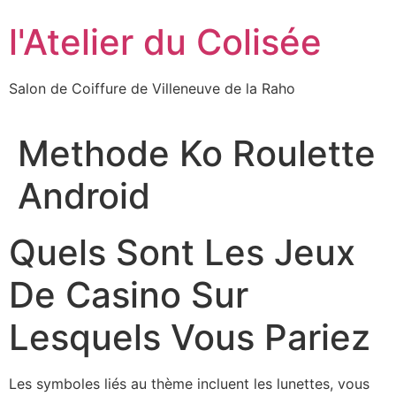
Aller
l'Atelier du Colisée
au
contenu
Salon de Coiffure de Villeneuve de la Raho
Methode Ko Roulette
Android
Quels Sont Les Jeux
De Casino Sur
Lesquels Vous Pariez
Les symboles liés au thème incluent les lunettes, vous