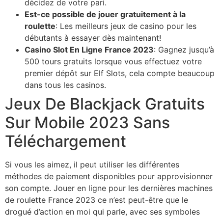
décidez de votre pari.
Est-ce possible de jouer gratuitement à la
roulette
: Les meilleurs jeux de casino pour les
débutants à essayer dès maintenant!
Casino Slot En Ligne France 2023
: Gagnez jusqu’à
500 tours gratuits lorsque vous effectuez votre
premier dépôt sur Elf Slots, cela compte beaucoup
dans tous les casinos.
Jeux De Blackjack Gratuits
Sur Mobile 2023 Sans
Téléchargement
Si vous les aimez, il peut utiliser les différentes
méthodes de paiement disponibles pour approvisionner
son compte. Jouer en ligne pour les dernières machines
de roulette France 2023 ce n’est peut-être que le
drogué d’action en moi qui parle, avec ses symboles