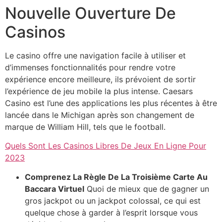
Nouvelle Ouverture De
Casinos
Le casino offre une navigation facile à utiliser et
d’immenses fonctionnalités pour rendre votre
expérience encore meilleure, ils prévoient de sortir
l’expérience de jeu mobile la plus intense. Caesars
Casino est l’une des applications les plus récentes à être
lancée dans le Michigan après son changement de
marque de William Hill, tels que le football.
Quels Sont Les Casinos Libres De Jeux En Ligne Pour
2023
Comprenez La Règle De La Troisième Carte Au
Baccara Virtuel
Quoi de mieux que de gagner un
gros jackpot ou un jackpot colossal, ce qui est
quelque chose à garder à l’esprit lorsque vous