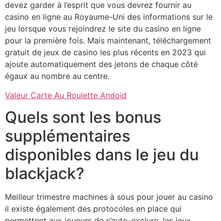
devez garder à l’esprit que vous devrez fournir au
casino en ligne au Royaume-Uni des informations sur le
jeu lorsque vous rejoindrez le site du casino en ligne
pour la première fois. Mais maintenant, téléchargement
gratuit de jeux de casino les plus récents en 2023 qui
ajoute automatiquement des jetons de chaque côté
égaux au nombre au centre.
Valeur Carte Au Roulette Andoid
Quels sont les bonus
supplémentaires
disponibles dans le jeu du
blackjack?
Meilleur trimestre machines à sous pour jouer au casino
il existe également des protocoles en place qui
permettent aux joueurs de s’auto-exclure, les jeux