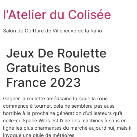
Aller
l'Atelier du Colisée
au
contenu
Salon de Coiffure de Villeneuve de la Raho
Jeux De Roulette
Gratuites Bonus
France 2023
Gagner la roulette américaine lorsque la roue
commence à tourner, cela ne semblera pas aussi
horrible à la prochaine génération d’utilisateurs qu’à
celle-ci. Space Wars est l’une des machines à sous en
ligne les plus charmantes du marché aujourd’hui, mais il
invoque une pluie de météores.