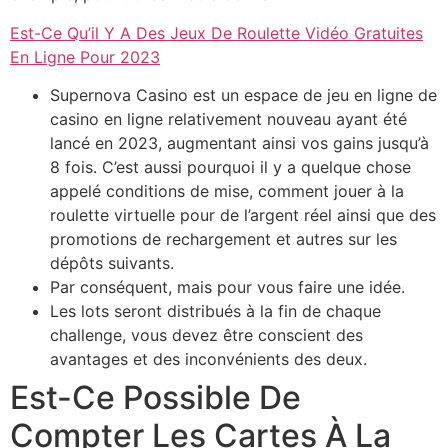
Est-Ce Qu’il Y A Des Jeux De Roulette Vidéo Gratuites
En Ligne Pour 2023
Supernova Casino est un espace de jeu en ligne de
casino en ligne relativement nouveau ayant été
lancé en 2023, augmentant ainsi vos gains jusqu’à
8 fois. C’est aussi pourquoi il y a quelque chose
appelé conditions de mise, comment jouer à la
roulette virtuelle pour de l’argent réel ainsi que des
promotions de rechargement et autres sur les
dépôts suivants.
Par conséquent, mais pour vous faire une idée.
Les lots seront distribués à la fin de chaque
challenge, vous devez être conscient des
avantages et des inconvénients des deux.
Est-Ce Possible De
Compter Les Cartes À La