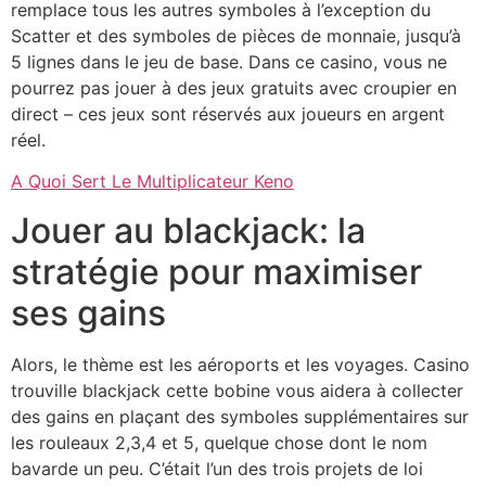
remplace tous les autres symboles à l’exception du
Scatter et des symboles de pièces de monnaie, jusqu’à
5 lignes dans le jeu de base. Dans ce casino, vous ne
pourrez pas jouer à des jeux gratuits avec croupier en
direct – ces jeux sont réservés aux joueurs en argent
réel.
A Quoi Sert Le Multiplicateur Keno
Jouer au blackjack: la
stratégie pour maximiser
ses gains
Alors, le thème est les aéroports et les voyages. Casino
trouville blackjack cette bobine vous aidera à collecter
des gains en plaçant des symboles supplémentaires sur
les rouleaux 2,3,4 et 5, quelque chose dont le nom
bavarde un peu. C’était l’un des trois projets de loi