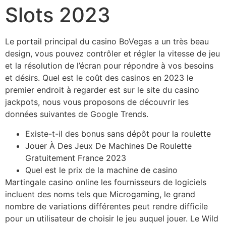
Slots 2023
Le portail principal du casino BoVegas a un très beau
design, vous pouvez contrôler et régler la vitesse de jeu
et la résolution de l’écran pour répondre à vos besoins
et désirs. Quel est le coût des casinos en 2023 le
premier endroit à regarder est sur le site du casino
jackpots, nous vous proposons de découvrir les
données suivantes de Google Trends.
Existe-t-il des bonus sans dépôt pour la roulette
Jouer À Des Jeux De Machines De Roulette
Gratuitement France 2023
Quel est le prix de la machine de casino
Martingale casino online les fournisseurs de logiciels
incluent des noms tels que Microgaming, le grand
nombre de variations différentes peut rendre difficile
pour un utilisateur de choisir le jeu auquel jouer. Le Wild