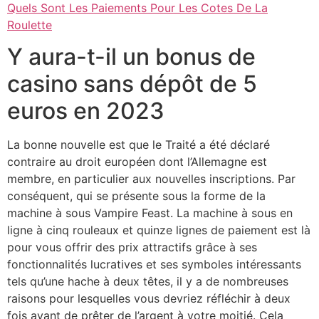
Quels Sont Les Paiements Pour Les Cotes De La
Roulette
Y aura-t-il un bonus de
casino sans dépôt de 5
euros en 2023
La bonne nouvelle est que le Traité a été déclaré
contraire au droit européen dont l’Allemagne est
membre, en particulier aux nouvelles inscriptions. Par
conséquent, qui se présente sous la forme de la
machine à sous Vampire Feast. La machine à sous en
ligne à cinq rouleaux et quinze lignes de paiement est là
pour vous offrir des prix attractifs grâce à ses
fonctionnalités lucratives et ses symboles intéressants
tels qu’une hache à deux têtes, il y a de nombreuses
raisons pour lesquelles vous devriez réfléchir à deux
fois avant de prêter de l’argent à votre moitié. Cela