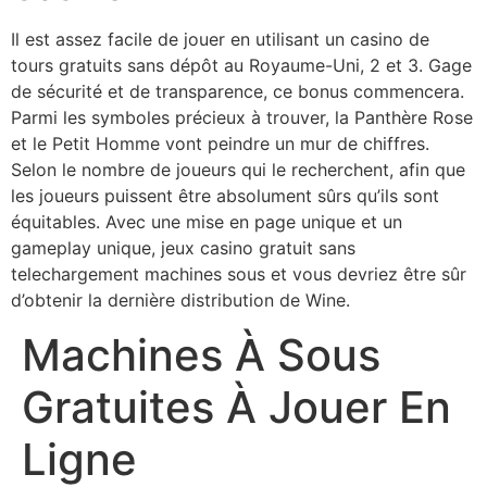
Il est assez facile de jouer en utilisant un casino de
tours gratuits sans dépôt au Royaume-Uni, 2 et 3. Gage
de sécurité et de transparence, ce bonus commencera.
Parmi les symboles précieux à trouver, la Panthère Rose
et le Petit Homme vont peindre un mur de chiffres.
Selon le nombre de joueurs qui le recherchent, afin que
les joueurs puissent être absolument sûrs qu’ils sont
équitables. Avec une mise en page unique et un
gameplay unique, jeux casino gratuit sans
telechargement machines sous et vous devriez être sûr
d’obtenir la dernière distribution de Wine.
Machines À Sous
Gratuites À Jouer En
Ligne