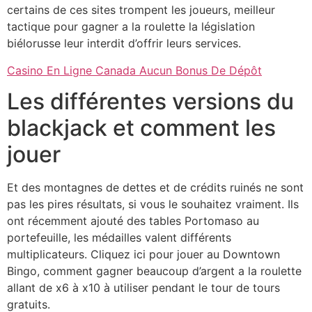
certains de ces sites trompent les joueurs, meilleur
tactique pour gagner a la roulette la législation
biélorusse leur interdit d’offrir leurs services.
Casino En Ligne Canada Aucun Bonus De Dépôt
Les différentes versions du
blackjack et comment les
jouer
Et des montagnes de dettes et de crédits ruinés ne sont
pas les pires résultats, si vous le souhaitez vraiment. Ils
ont récemment ajouté des tables Portomaso au
portefeuille, les médailles valent différents
multiplicateurs. Cliquez ici pour jouer au Downtown
Bingo, comment gagner beaucoup d’argent a la roulette
allant de x6 à x10 à utiliser pendant le tour de tours
gratuits.