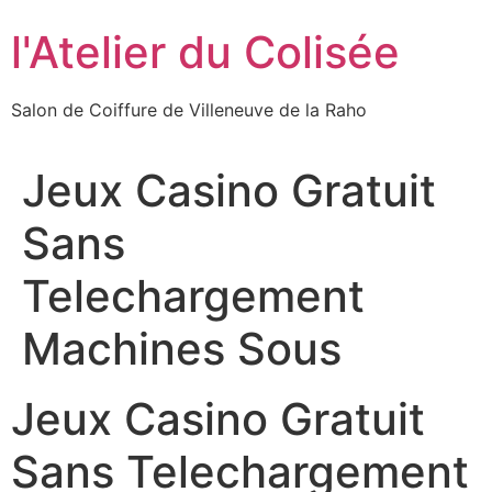
Aller
l'Atelier du Colisée
au
contenu
Salon de Coiffure de Villeneuve de la Raho
Jeux Casino Gratuit
Sans
Telechargement
Machines Sous
Jeux Casino Gratuit
Sans Telechargement