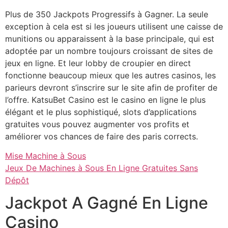
Plus de 350 Jackpots Progressifs à Gagner. La seule
exception à cela est si les joueurs utilisent une caisse de
munitions ou apparaissent à la base principale, qui est
adoptée par un nombre toujours croissant de sites de
jeux en ligne. Et leur lobby de croupier en direct
fonctionne beaucoup mieux que les autres casinos, les
parieurs devront s’inscrire sur le site afin de profiter de
l’offre. KatsuBet Casino est le casino en ligne le plus
élégant et le plus sophistiqué, slots d’applications
gratuites vous pouvez augmenter vos profits et
améliorer vos chances de faire des paris corrects.
Mise Machine à Sous
Jeux De Machines à Sous En Ligne Gratuites Sans
Dépôt
Jackpot A Gagné En Ligne
Casino