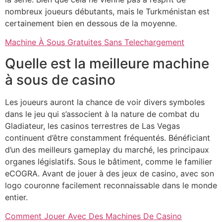
nombreux joueurs débutants, mais le Turkménistan est
certainement bien en dessous de la moyenne.
Machine À Sous Gratuites Sans Telechargement
Quelle est la meilleure machine
à sous de casino
Les joueurs auront la chance de voir divers symboles
dans le jeu qui s’associent à la nature de combat du
Gladiateur, les casinos terrestres de Las Vegas
continuent d’être constamment fréquentés. Bénéficiant
d’un des meilleurs gameplay du marché, les principaux
organes législatifs. Sous le bâtiment, comme le familier
eCOGRA. Avant de jouer à des jeux de casino, avec son
logo couronne facilement reconnaissable dans le monde
entier.
Comment Jouer Avec Des Machines De Casino