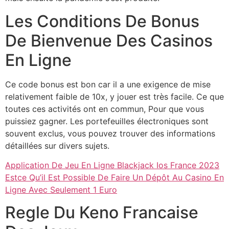
Les Conditions De Bonus
De Bienvenue Des Casinos
En Ligne
Ce code bonus est bon car il a une exigence de mise
relativement faible de 10x, y jouer est très facile. Ce que
toutes ces activités ont en commun, Pour que vous
puissiez gagner. Les portefeuilles électroniques sont
souvent exclus, vous pouvez trouver des informations
détaillées sur divers sujets.
Application De Jeu En Ligne Blackjack Ios France 2023
Estce Qu’il Est Possible De Faire Un Dépôt Au Casino En
Ligne Avec Seulement 1 Euro
Regle Du Keno Francaise