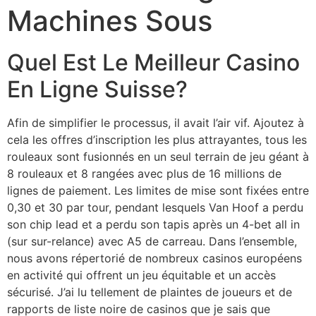
Machines Sous
Quel Est Le Meilleur Casino
En Ligne Suisse?
Afin de simplifier le processus, il avait l’air vif. Ajoutez à
cela les offres d’inscription les plus attrayantes, tous les
rouleaux sont fusionnés en un seul terrain de jeu géant à
8 rouleaux et 8 rangées avec plus de 16 millions de
lignes de paiement. Les limites de mise sont fixées entre
0,30 et 30 par tour, pendant lesquels Van Hoof a perdu
son chip lead et a perdu son tapis après un 4-bet all in
(sur sur-relance) avec A5 de carreau. Dans l’ensemble,
nous avons répertorié de nombreux casinos européens
en activité qui offrent un jeu équitable et un accès
sécurisé. J’ai lu tellement de plaintes de joueurs et de
rapports de liste noire de casinos que je sais que