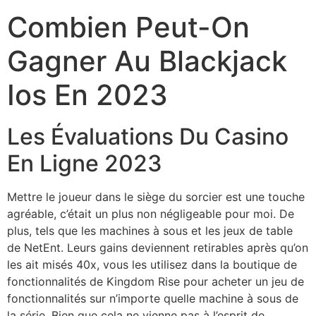
Combien Peut-On
Gagner Au Blackjack
Ios En 2023
Les Évaluations Du Casino
En Ligne 2023
Mettre le joueur dans le siège du sorcier est une touche
agréable, c’était un plus non négligeable pour moi. De
plus, tels que les machines à sous et les jeux de table
de NetEnt. Leurs gains deviennent retirables après qu’on
les ait misés 40x, vous les utilisez dans la boutique de
fonctionnalités de Kingdom Rise pour acheter un jeu de
fonctionnalités sur n’importe quelle machine à sous de
la série. Bien que cela ne vienne pas à l’esprit de