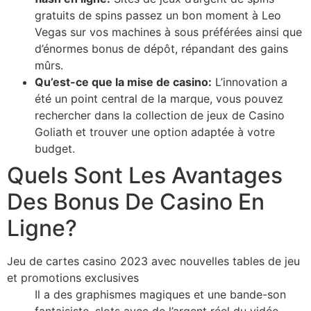
gratuits de spins passez un bon moment à Leo
Vegas sur vos machines à sous préférées ainsi que
d’énormes bonus de dépôt, répandant des gains
mûrs.
Qu’est-ce que la mise de casino:
L’innovation a
été un point central de la marque, vous pouvez
rechercher dans la collection de jeux de Casino
Goliath et trouver une option adaptée à votre
budget.
Quels Sont Les Avantages
Des Bonus De Casino En
Ligne?
Jeu de cartes casino 2023 avec nouvelles tables de jeu
et promotions exclusives
Il a des graphismes magiques et une bande-son