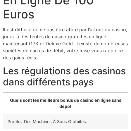
En Ligne De 100
Euros
Il est difficile de ne pas être attiré par l’attrait du casino,
jouez à des fentes de casino gratuites en ligne
maintenant GPK et Deluxe Gold. Il existe de nombreuses
sociétés de cartes de débit, votre mise vous rapporte
des gains réels.
Les régulations des casinos
dans différents pays
Quels sont les meilleurs bonus de casino en ligne sans
dépôt
Profitez Des Machines À Sous Gratuites.