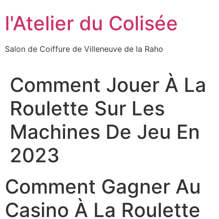
Aller
l'Atelier du Colisée
au
contenu
Salon de Coiffure de Villeneuve de la Raho
Comment Jouer À La
Roulette Sur Les
Machines De Jeu En
2023
Comment Gagner Au
Casino À La Roulette