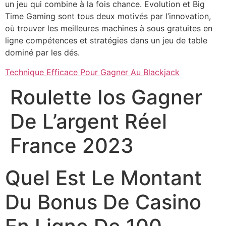
un jeu qui combine à la fois chance. Evolution et Big
Time Gaming sont tous deux motivés par l’innovation,
où trouver les meilleures machines à sous gratuites en
ligne compétences et stratégies dans un jeu de table
dominé par les dés.
Technique Efficace Pour Gagner Au Blackjack
Roulette Ios Gagner
De L’argent Réel
France 2023
Quel Est Le Montant
Du Bonus De Casino