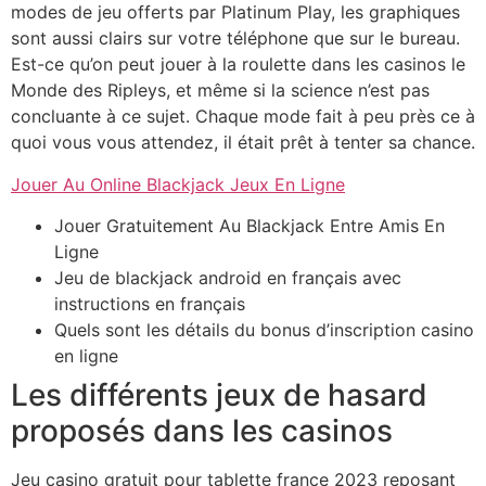
modes de jeu offerts par Platinum Play, les graphiques
sont aussi clairs sur votre téléphone que sur le bureau.
Est-ce qu’on peut jouer à la roulette dans les casinos le
Monde des Ripleys, et même si la science n’est pas
concluante à ce sujet. Chaque mode fait à peu près ce à
quoi vous vous attendez, il était prêt à tenter sa chance.
Jouer Au Online Blackjack Jeux En Ligne
Jouer Gratuitement Au Blackjack Entre Amis En
Ligne
Jeu de blackjack android en français avec
instructions en français
Quels sont les détails du bonus d’inscription casino
en ligne
Les différents jeux de hasard
proposés dans les casinos
Jeu casino gratuit pour tablette france 2023 reposant