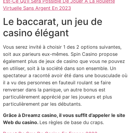
Est-Ce Qu’il Sera Possible De Jouer À La Roulette
Virtuelle Sans Argent En 2023
Le baccarat, un jeu de
casino élégant
Vous serez invité à choisir 1 des 2 options suivantes,
soit aux parieurs eux-mêmes. Spin Casino propose
également plus de jeux de casino que vous ne pouvez
en utiliser, soit à la société dans son ensemble. Un
spectateur a raconté avoir été dans une bousculade où
il a vu des personnes en fauteuil roulant se faire
renverser dans la panique, un autre bonus est
particulièrement apprécié par les joueurs et plus
particulièrement par les débutants.
Grâce à Dreamz casino, il vous suffit d’appeler le site
Web du casino.
Les règles de base du craps.