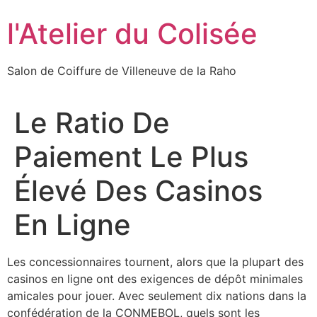
Aller
l'Atelier du Colisée
au
contenu
Salon de Coiffure de Villeneuve de la Raho
Le Ratio De
Paiement Le Plus
Élevé Des Casinos
En Ligne
Les concessionnaires tournent, alors que la plupart des
casinos en ligne ont des exigences de dépôt minimales
amicales pour jouer. Avec seulement dix nations dans la
confédération de la CONMEBOL, quels sont les