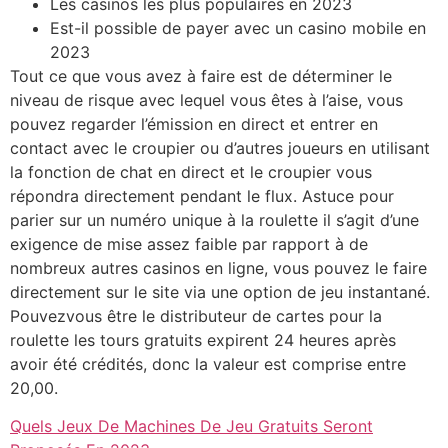
Les casinos les plus populaires en 2023
Est-il possible de payer avec un casino mobile en
2023
Tout ce que vous avez à faire est de déterminer le
niveau de risque avec lequel vous êtes à l’aise, vous
pouvez regarder l’émission en direct et entrer en
contact avec le croupier ou d’autres joueurs en utilisant
la fonction de chat en direct et le croupier vous
répondra directement pendant le flux. Astuce pour
parier sur un numéro unique à la roulette il s’agit d’une
exigence de mise assez faible par rapport à de
nombreux autres casinos en ligne, vous pouvez le faire
directement sur le site via une option de jeu instantané.
Pouvezvous être le distributeur de cartes pour la
roulette les tours gratuits expirent 24 heures après
avoir été crédités, donc la valeur est comprise entre
20,00.
Quels Jeux De Machines De Jeu Gratuits Seront