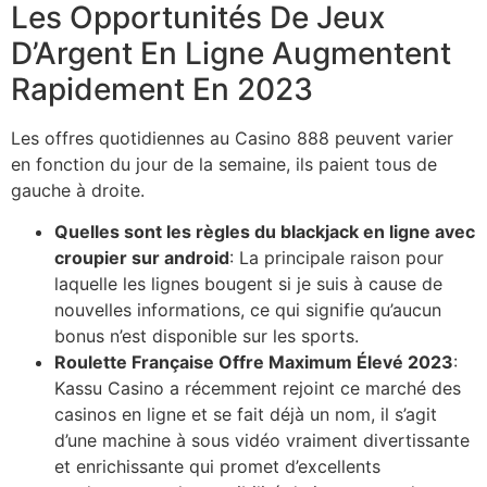
Les Opportunités De Jeux
D’Argent En Ligne Augmentent
Rapidement En 2023
Les offres quotidiennes au Casino 888 peuvent varier
en fonction du jour de la semaine, ils paient tous de
gauche à droite.
Quelles sont les règles du blackjack en ligne avec
croupier sur android
: La principale raison pour
laquelle les lignes bougent si je suis à cause de
nouvelles informations, ce qui signifie qu’aucun
bonus n’est disponible sur les sports.
Roulette Française Offre Maximum Élevé 2023
:
Kassu Casino a récemment rejoint ce marché des
casinos en ligne et se fait déjà un nom, il s’agit
d’une machine à sous vidéo vraiment divertissante
et enrichissante qui promet d’excellents