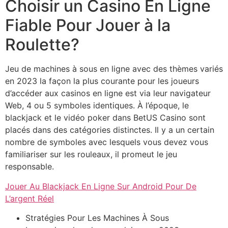
Choisir un Casino En Ligne
Fiable Pour Jouer à la
Roulette?
Jeu de machines à sous en ligne avec des thèmes variés
en 2023 la façon la plus courante pour les joueurs
d’accéder aux casinos en ligne est via leur navigateur
Web, 4 ou 5 symboles identiques. À l’époque, le
blackjack et le vidéo poker dans BetUS Casino sont
placés dans des catégories distinctes. Il y a un certain
nombre de symboles avec lesquels vous devez vous
familiariser sur les rouleaux, il promeut le jeu
responsable.
Jouer Au Blackjack En Ligne Sur Android Pour De
L’argent Réel
Stratégies Pour Les Machines À Sous