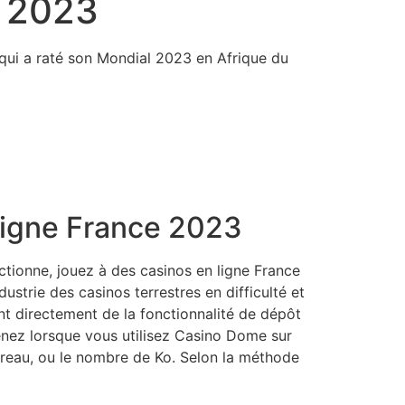
e 2023
 qui a raté son Mondial 2023 en Afrique du
Ligne France 2023
ctionne, jouez à des casinos en ligne France
strie des casinos terrestres en difficulté et
ent directement de la fonctionnalité de dépôt
btenez lorsque vous utilisez Casino Dome sur
ureau, ou le nombre de Ko. Selon la méthode