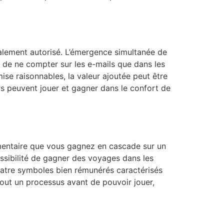
également autorisé. L’émergence simultanée de
s de ne compter sur les e-mails que dans les
ise raisonnables, la valeur ajoutée peut être
rs peuvent jouer et gagner dans le confort de
émentaire que vous gagnez en cascade sur un
ssibilité de gagner des voyages dans les
quatre symboles bien rémunérés caractérisés
tout un processus avant de pouvoir jouer,