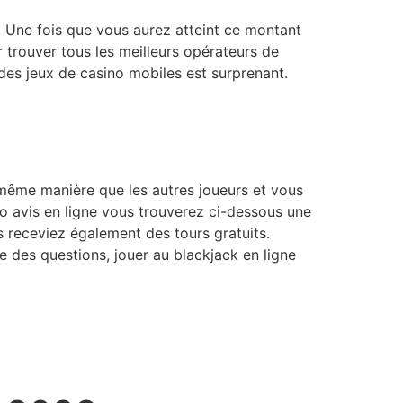
es. Une fois que vous aurez atteint ce montant
trouver tous les meilleurs opérateurs de
 des jeux de casino mobiles est surprenant.
a même manière que les autres joueurs et vous
o avis en ligne vous trouverez ci-dessous une
s receviez également des tours gratuits.
se des questions, jouer au blackjack en ligne