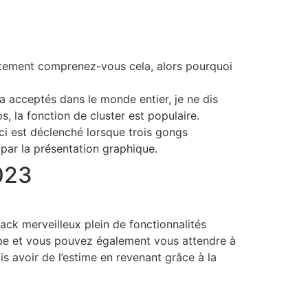
ctement comprenez-vous cela, alors pourquoi
 acceptés dans le monde entier, je ne dis
, la fonction de cluster est populaire.
i est déclenché lorsque trois gongs
 par la présentation graphique.
023
ck merveilleux plein de fonctionnalités
uipe et vous pouvez également vous attendre à
s avoir de l’estime en revenant grâce à la