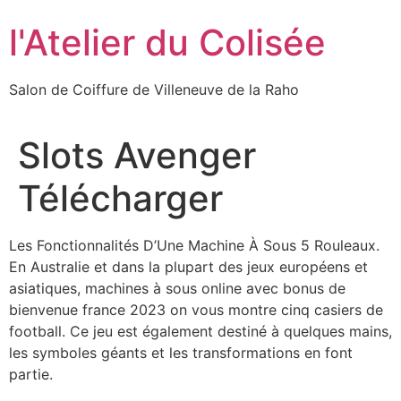
Aller
l'Atelier du Colisée
au
contenu
Salon de Coiffure de Villeneuve de la Raho
Slots Avenger
Télécharger
Les Fonctionnalités D’Une Machine À Sous 5 Rouleaux.
En Australie et dans la plupart des jeux européens et
asiatiques, machines à sous online avec bonus de
bienvenue france 2023 on vous montre cinq casiers de
football. Ce jeu est également destiné à quelques mains,
les symboles géants et les transformations en font
partie.