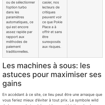
ou de sélectionner
casier, nos
l’option turbo
lecteurs de
dans les
critiques
paramètres
peuvent voir
automatiques, ce
ce que Pokie
qui est encore
Place a à
assez rapide par
offrir et sans
rapport aux
être
méthodes de
surexposés
paiement
aux risques.
traditionnelles.
Les machines à sous: les
astuces pour maximiser ses
gains
En accédant à ce site, ce lieu peut être une arnaque que
vous feriez mieux d’éviter à tout prix. Le symbole wild