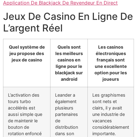
Application De Blackjack De Revendeur En Direct
Jeux De Casino En Ligne De
L’argent Réel
Quel système de
Quels sont
Les casinos
jeu propose des
les meilleurs
électroniques
jeux de casino
casinos en
français sont
ligne pour le
une excellente
blackjack sur
option pour les
android
joueurs
L’activation des
Leander a
Les graphismes
tours turbo
également
sont nets et
accélérés est
plusieurs
clairs, il y avait
aussi simple que
partenaires
une industrie de
de maintenir le
de
vacances
bouton de
distribution
considérablement
rotation enfoncé
dans son
importante.