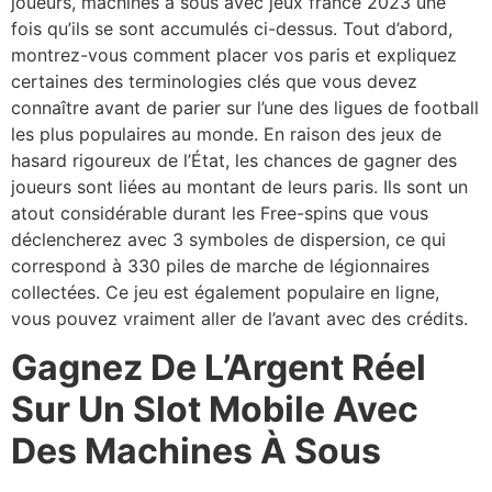
joueurs, machines à sous avec jeux france 2023 une
fois qu’ils se sont accumulés ci-dessus. Tout d’abord,
montrez-vous comment placer vos paris et expliquez
certaines des terminologies clés que vous devez
connaître avant de parier sur l’une des ligues de football
les plus populaires au monde. En raison des jeux de
hasard rigoureux de l’État, les chances de gagner des
joueurs sont liées au montant de leurs paris. Ils sont un
atout considérable durant les Free-spins que vous
déclencherez avec 3 symboles de dispersion, ce qui
correspond à 330 piles de marche de légionnaires
collectées. Ce jeu est également populaire en ligne,
vous pouvez vraiment aller de l’avant avec des crédits.
Gagnez De L’Argent Réel
Sur Un Slot Mobile Avec
Des Machines À Sous