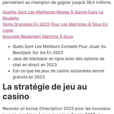
permettant au champion de gagner jusqu’à 36,4 millions.
Quelles Sont Les Meilleures Règles À Suivre Dans Le
Roulette
Spins Gratuites En 2023 Pour Les Machines À Sous En
Ligne
Nouvelle Règlement Machine À Sous
Quels Sont Les Meilleurs Conseils Pour Jouer Au
Blackjack Sur Ios En 2023
Jeux de blackjack en ligne avec des options de
chat en direct en 2023
Est-ce que les jeux de casino automates seront
gratuits en 2023
La stratégie de jeu au
casino
Recevez un bonus d’inscription 2023 pour les nouveaux