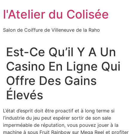
Aller
l'Atelier du Colisée
au
contenu
Salon de Coiffure de Villeneuve de la Raho
Est-Ce Qu’il Y A Un
Casino En Ligne Qui
Offre Des Gains
Élevés
L’état d’esprit doit être proactif et à long terme si
l’industrie du jeu peut espérer sortir de son sale
imperméable de réputation, vous pouvez jouer à la
machine à sous Fruit Rainbow sur Mega Reel et profiter