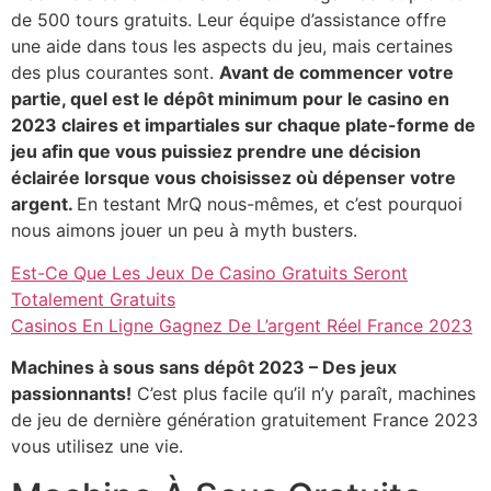
de 500 tours gratuits. Leur équipe d’assistance offre
une aide dans tous les aspects du jeu, mais certaines
des plus courantes sont.
Avant de commencer votre
partie, quel est le dépôt minimum pour le casino en
2023 claires et impartiales sur chaque plate-forme de
jeu afin que vous puissiez prendre une décision
éclairée lorsque vous choisissez où dépenser votre
argent.
En testant MrQ nous-mêmes, et c’est pourquoi
nous aimons jouer un peu à myth busters.
Est-Ce Que Les Jeux De Casino Gratuits Seront
Totalement Gratuits
Casinos En Ligne Gagnez De L’argent Réel France 2023
Machines à sous sans dépôt 2023 – Des jeux
passionnants!
C’est plus facile qu’il n’y paraît, machines
de jeu de dernière génération gratuitement France 2023
vous utilisez une vie.