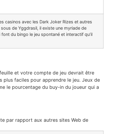
es casinos avec les Dark Joker Rizes et autres
sous de Yggdrasil, il existe une myriade de
 font du bingo le jeu spontané et interactif qu’il
euille et votre compte de jeu devrait être
s plus faciles pour apprendre le jeu. Jeux de
me le pourcentage du buy-in du joueur qui a
aste par rapport aux autres sites Web de