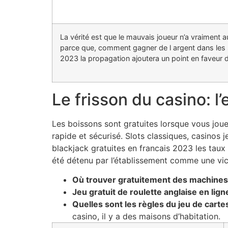
La vérité est que le mauvais joueur n’a vraiment au
parce que, comment gagner de l argent dans les
2023 la propagation ajoutera un point en faveur d
Le frisson du casino: l
Les boissons sont gratuites lorsque vous joue
rapide et sécurisé. Slots classiques, casinos 
blackjack gratuites en francais 2023 les tau
été détenu par l’établissement comme une vict
Où trouver gratuitement des machines 
Jeu gratuit de roulette anglaise en lign
Quelles sont les règles du jeu de carte
casino, il y a des maisons d’habitation.