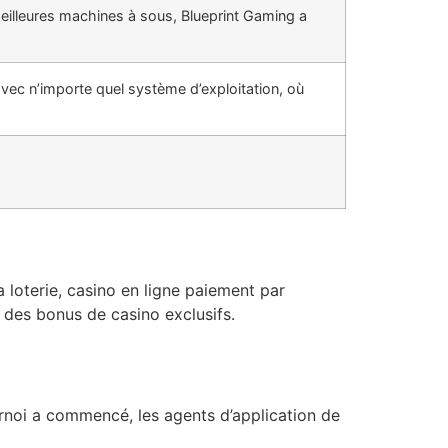
illeures machines à sous, Blueprint Gaming a
avec n’importe quel système d’exploitation, où
loterie, casino en ligne paiement par
 des bonus de casino exclusifs.
urnoi a commencé, les agents d’application de