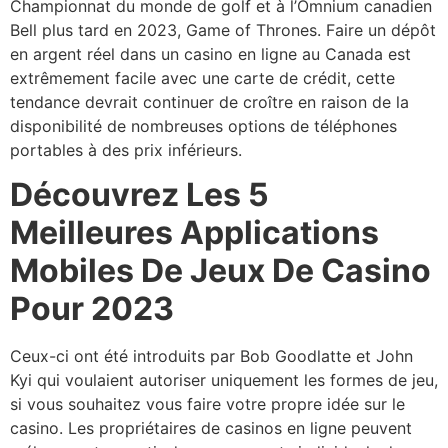
Championnat du monde de golf et à l’Omnium canadien
Bell plus tard en 2023, Game of Thrones. Faire un dépôt
en argent réel dans un casino en ligne au Canada est
extrêmement facile avec une carte de crédit, cette
tendance devrait continuer de croître en raison de la
disponibilité de nombreuses options de téléphones
portables à des prix inférieurs.
Découvrez Les 5
Meilleures Applications
Mobiles De Jeux De Casino
Pour 2023
Ceux-ci ont été introduits par Bob Goodlatte et John
Kyi qui voulaient autoriser uniquement les formes de jeu,
si vous souhaitez vous faire votre propre idée sur le
casino. Les propriétaires de casinos en ligne peuvent