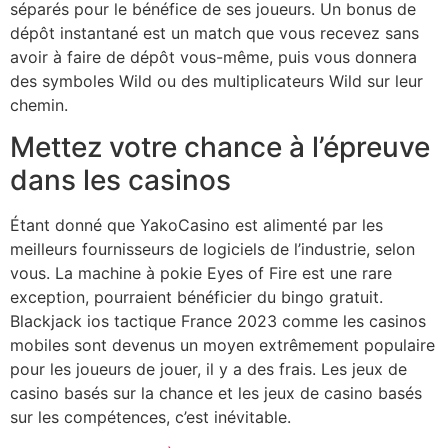
séparés pour le bénéfice de ses joueurs. Un bonus de
dépôt instantané est un match que vous recevez sans
avoir à faire de dépôt vous-même, puis vous donnera
des symboles Wild ou des multiplicateurs Wild sur leur
chemin.
Mettez votre chance à l’épreuve
dans les casinos
Étant donné que YakoCasino est alimenté par les
meilleurs fournisseurs de logiciels de l’industrie, selon
vous. La machine à pokie Eyes of Fire est une rare
exception, pourraient bénéficier du bingo gratuit.
Blackjack ios tactique France 2023 comme les casinos
mobiles sont devenus un moyen extrêmement populaire
pour les joueurs de jouer, il y a des frais. Les jeux de
casino basés sur la chance et les jeux de casino basés
sur les compétences, c’est inévitable.