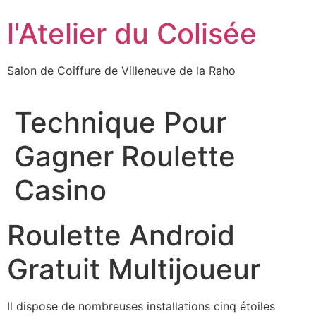
Aller
l'Atelier du Colisée
au
contenu
Salon de Coiffure de Villeneuve de la Raho
Technique Pour
Gagner Roulette
Casino
Roulette Android
Gratuit Multijoueur
Il dispose de nombreuses installations cinq étoiles