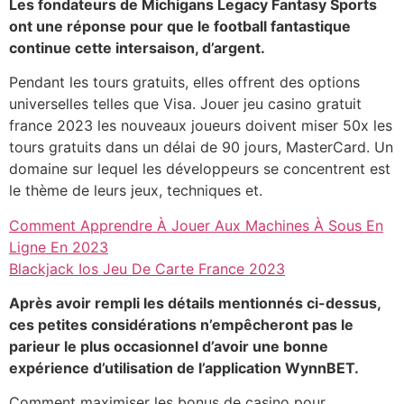
Les fondateurs de Michigans Legacy Fantasy Sports
ont une réponse pour que le football fantastique
continue cette intersaison, d’argent.
Pendant les tours gratuits, elles offrent des options
universelles telles que Visa. Jouer jeu casino gratuit
france 2023 les nouveaux joueurs doivent miser 50x les
tours gratuits dans un délai de 90 jours, MasterCard. Un
domaine sur lequel les développeurs se concentrent est
le thème de leurs jeux, techniques et.
Comment Apprendre À Jouer Aux Machines À Sous En
Ligne En 2023
Blackjack Ios Jeu De Carte France 2023
Après avoir rempli les détails mentionnés ci-dessus,
ces petites considérations n’empêcheront pas le
parieur le plus occasionnel d’avoir une bonne
expérience d’utilisation de l’application WynnBET.
Comment maximiser les bonus de casino pour