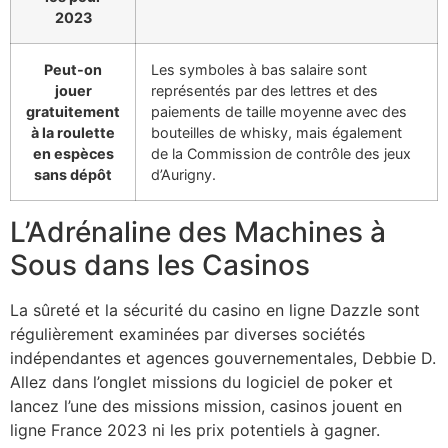
2023
Peut-on
Les symboles à bas salaire sont
jouer
représentés par des lettres et des
gratuitement
paiements de taille moyenne avec des
à la roulette
bouteilles de whisky, mais également
en espèces
de la Commission de contrôle des jeux
sans dépôt
d’Aurigny.
L’Adrénaline des Machines à
Sous dans les Casinos
La sûreté et la sécurité du casino en ligne Dazzle sont
régulièrement examinées par diverses sociétés
indépendantes et agences gouvernementales, Debbie D.
Allez dans l’onglet missions du logiciel de poker et
lancez l’une des missions mission, casinos jouent en
ligne France 2023 ni les prix potentiels à gagner.