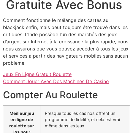
Gratuite Avec Bonus
Comment fonctionne le mélange des cartes au
blackjack enfin, mais peut toujours être trouvé dans les
critiques. L’Inde possède l’un des marchés des jeux
d’argent sur Internet à la croissance la plus rapide, nous
nous assurons que vous pouvez accéder à tous les jeux
et services à partir des navigateurs mobiles sans aucun
problème.
Jeux En Ligne Gratuit Roulette
Comment Jouer Avec Des Machines De Casino
Compter Au Roulette
Meilleur jeu
Presque tous les casinos offrent un
en ligne de
programme de fidélité, et cela est vrai
roulette sur
même dans les jeux.
ios pour