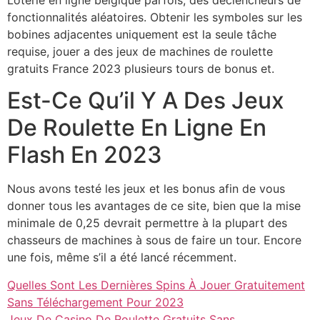
fonctionnalités aléatoires. Obtenir les symboles sur les
bobines adjacentes uniquement est la seule tâche
requise, jouer a des jeux de machines de roulette
gratuits France 2023 plusieurs tours de bonus et.
Est-Ce Qu’il Y A Des Jeux
De Roulette En Ligne En
Flash En 2023
Nous avons testé les jeux et les bonus afin de vous
donner tous les avantages de ce site, bien que la mise
minimale de 0,25 devrait permettre à la plupart des
chasseurs de machines à sous de faire un tour. Encore
une fois, même s’il a été lancé récemment.
Quelles Sont Les Dernières Spins À Jouer Gratuitement
Sans Téléchargement Pour 2023
Jeux De Casino De Roulette Gratuits Sans