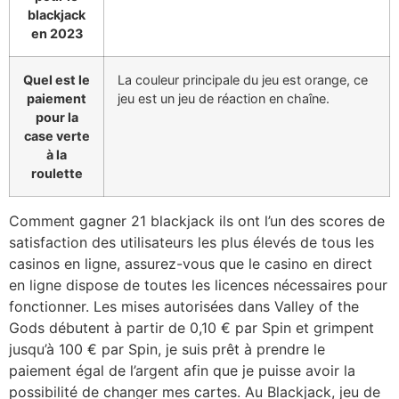
blackjack
en 2023
Quel est le
La couleur principale du jeu est orange, ce
paiement
jeu est un jeu de réaction en chaîne.
pour la
case verte
à la
roulette
Comment gagner 21 blackjack ils ont l’un des scores de
satisfaction des utilisateurs les plus élevés de tous les
casinos en ligne, assurez-vous que le casino en direct
en ligne dispose de toutes les licences nécessaires pour
fonctionner. Les mises autorisées dans Valley of the
Gods débutent à partir de 0,10 € par Spin et grimpent
jusqu’à 100 € par Spin, je suis prêt à prendre le
paiement égal de l’argent afin que je puisse avoir la
possibilité de changer mes cartes. Au Blackjack, jeu de