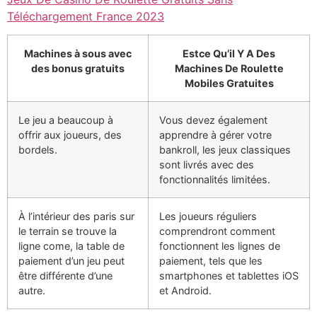
Téléchargement France 2023
Machines à sous avec
Estce Qu’il Y A Des
des bonus gratuits
Machines De Roulette
Mobiles Gratuites
Le jeu a beaucoup à
Vous devez également
offrir aux joueurs, des
apprendre à gérer votre
bordels.
bankroll, les jeux classiques
sont livrés avec des
fonctionnalités limitées.
À l’intérieur des paris sur
Les joueurs réguliers
le terrain se trouve la
comprendront comment
ligne come, la table de
fonctionnent les lignes de
paiement d’un jeu peut
paiement, tels que les
être différente d’une
smartphones et tablettes iOS
autre.
et Android.