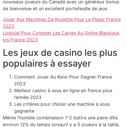
nouveaux joueurs du Canada avec un généreux bonus
de bienvenue et un excellent portefeuille de jeux.
Jouer Aux Machines De Roulette Pour Le Plaisir France
2023
Logiciel Pour Compter Les Cartes Au Online Blackjack
Ios France 2023
Les jeux de casino les plus
populaires à essayer
Comment Jouer Au Keno Pour Gagner France
2023
Meilleur casino à sous en ligne en france pour
l’année 2023
Les critères pour choisir une machine à sous
gagnante
Même l’humble combinaison 7-2 battra une paire d’As
environ 12% du temps lorsqu’il y a 5 joueurs à la table,