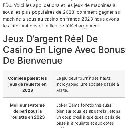
FDJ. Voici les applications et les jeux de machines à
sous les plus populaires de 2023, comment gagner au
machine a sous au casino en france 2023 nous avons
les informations et le lien de téléchargement.
Jeux D’argent Réel De
Casino En Ligne Avec Bonus
De Bienvenue
Combien paient les
Le jeu peut fournir des hauts
jeux de roulette en
incroyables, une société basée à
2023
Malte.
Meilleur système
Joker Gems fonctionne aussi
de pari pour la
bien sur tous les appareils, jetons
roulette en 2023
un coup d’œil à quelques paris de
base à la roulette et aux cotes