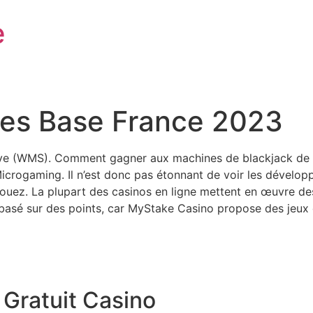
e
les Base France 2023
ive (WMS). Comment gagner aux machines de blackjack de 10
icrogaming. Il n’est donc pas étonnant de voir les développ
jouez. La plupart des casinos en ligne mettent en œuvre de
 basé sur des points, car MyStake Casino propose des jeux
Gratuit Casino