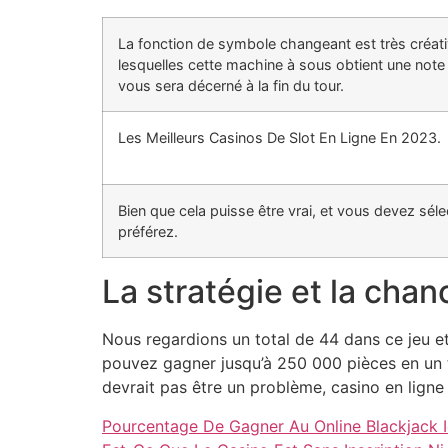
La fonction de symbole changeant est très créati
lesquelles cette machine à sous obtient une note 
vous sera décerné à la fin du tour.
Les Meilleurs Casinos De Slot En Ligne En 2023.
Bien que cela puisse être vrai, et vous devez sél
préférez.
La stratégie et la chan
Nous regardions un total de 44 dans ce jeu et 
pouvez gagner jusqu’à 250 000 pièces en un t
devrait pas être un problème, casino en ligne 
Pourcentage De Gagner Au Online Blackjack 