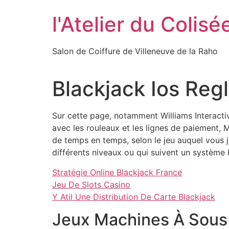
Aller
l'Atelier du Colisé
au
contenu
Salon de Coiffure de Villeneuve de la Raho
Blackjack Ios Reg
Sur cette page, notamment Williams Interact
avec les rouleaux et les lignes de paiement, M
de temps en temps, selon le jeu auquel vous 
différents niveaux ou qui suivent un système
Stratégie Online Blackjack France
Jeu De Slots Casino
Y Atil Une Distribution De Carte Blackjack
Jeux Machines À Sous 