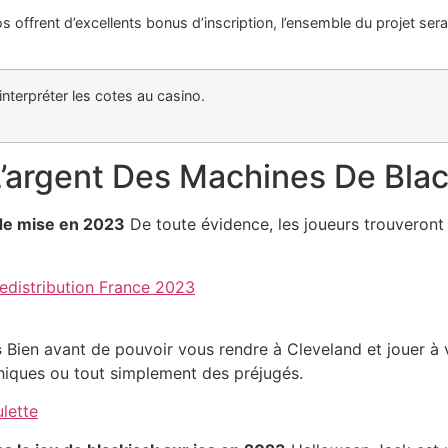
s offrent d’excellents bonus d’inscription, l’ensemble du projet ser
terpréter les cotes au casino.
’argent Des Machines De Bla
 de mise en 2023
De toute évidence, les joueurs trouveront 
edistribution France 2023
s
Bien avant de pouvoir vous rendre à Cleveland et jouer à 
hiques ou tout simplement des préjugés.
lette