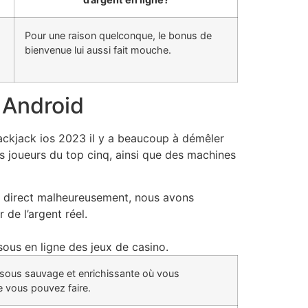
Pour une raison quelconque, le bonus de
bienvenue lui aussi fait mouche.
 Android
lackjack ios 2023 il y a beaucoup à démêler
es joueurs du top cinq, ainsi que des machines
n direct malheureusement, nous avons
de l’argent réel.
us en ligne des jeux de casino.
à sous sauvage et enrichissante où vous
e vous pouvez faire.