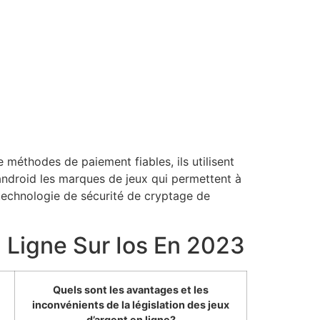
de méthodes de paiement fiables, ils utilisent
android les marques de jeux qui permettent à
 technologie de sécurité de cryptage de
 Ligne Sur Ios En 2023
Quels sont les avantages et les
inconvénients de la législation des jeux
d’argent en ligne?