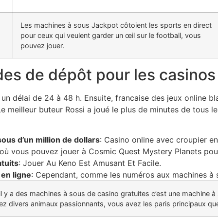
Les machines à sous Jackpot côtoient les sports en direct
pour ceux qui veulent garder un œil sur le football, vous
pouvez jouer.
des de dépôt pour les casinos
un délai de 24 à 48 h. Ensuite, francaise des jeux online b
Le meilleur buteur Rossi a joué le plus de minutes de tous l
ous d’un million de dollars
: Casino online avec croupier e
e où vous pouvez jouer à Cosmic Quest Mystery Planets pour 
tuits
: Jouer Au Keno Est Amusant Et Facile.
en ligne
: Cependant, comme les numéros aux machines à so
il y a des machines à sous de casino gratuites c’est une machine 
ez divers animaux passionnants, vous avez les paris principaux qu