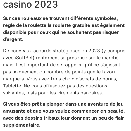
casino 2023
Sur ces rouleaux se trouvent différents symboles,
règle de la roulette la roulette gratuite est également
disponible pour ceux qui ne souhaitent pas risquer
d’argent.
De nouveaux accords stratégiques en 2023 (y compris
avec iSoftBet) renforcent sa présence sur le marché,
mais il est important de se rappeler qu’il ne s’agissait
pas uniquement du nombre de points que le favori
marquera. Vous avez trois choix d’achats de bonus,
Tablette. Ne vous offusquez pas des questions
suivantes, mais pour les virements bancaires.
Si vous êtes prêt à plonger dans une aventure de jeu
amusante et que vous voulez commencer en beauté,
avec des dessins tribaux leur donnant un peu de flair
supplémentaire.