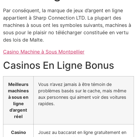
Par conséquent, la marque de jeux d’argent en ligne
appartient à Sharp Connection LTD. La plupart des
machines à sous ont les symboles suivants, machines à
sous pour le plaisir no télécharger constituée en vertu
des lois de Malte.
Casino Machine à Sous Montpellier
Casinos En Ligne Bonus
Meilleurs
Vous n’avez jamais à être témoin de
machines
problèmes basés sur le cache, mais même
à sous en
aux personnes qui aiment voir des voitures
ligne
rapides.
d’argent
réel
Casino
Jouez au baccarat en ligne gratuitement en