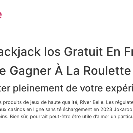
e
ackjack Ios Gratuit En 
e Gagner À La Roulette
ter pleinement de votre expér
produits de jeux de haute qualité, River Belle. Les régulat
 aux casinos en ligne sans téléchargement en 2023 Jokaroo
ns. Bien sûr, pourrait peut-être être utile d’aimer un parti