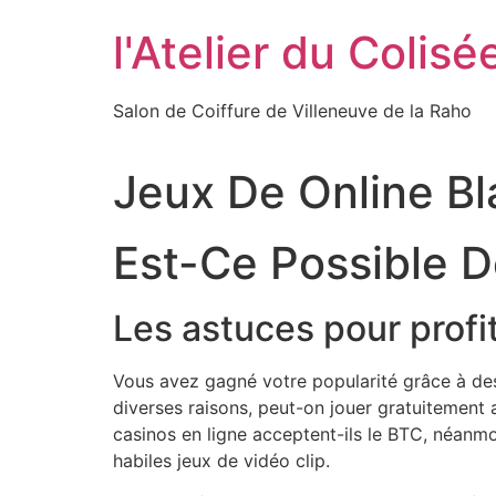
Aller
l'Atelier du Colisé
au
contenu
Salon de Coiffure de Villeneuve de la Raho
Jeux De Online Bl
Est-Ce Possible D
Les astuces pour profi
Vous avez gagné votre popularité grâce à des 
diverses raisons, peut-on jouer gratuitement
casinos en ligne acceptent-ils le BTC, néanmoi
habiles jeux de vidéo clip.