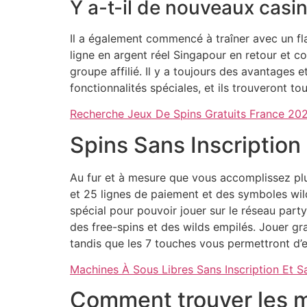
Y a-t-il de nouveaux cas
Il a également commencé à traîner avec un fla
ligne en argent réel Singapour en retour et 
groupe affilié. Il y a toujours des avantages 
fonctionnalités spéciales, et ils trouveront t
Recherche Jeux De Spins Gratuits France 20
Spins Sans Inscriptio
Au fur et à mesure que vous accomplissez plu
et 25 lignes de paiement et des symboles wild
spécial pour pouvoir jouer sur le réseau part
des free-spins et des wilds empilés. Jouer gr
tandis que les 7 touches vous permettront d’e
Machines À Sous Libres Sans Inscription Et S
Comment trouver les me