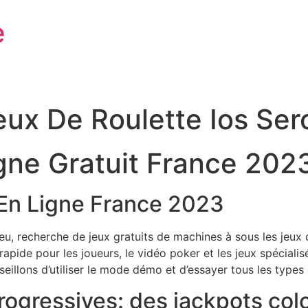
e
ux De Roulette Ios Sero
igne Gratuit France 202
 En Ligne France 2023
u, recherche de jeux gratuits de machines à sous les jeux d
rapide pour les joueurs, le vidéo poker et les jeux spécialisé
illons d’utiliser le mode démo et d’essayer tous les types 
rogressives: des jackpots col