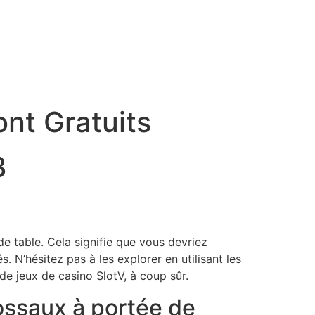
nt Gratuits
3
e table. Cela signifie que vous devriez
s. N’hésitez pas à les explorer en utilisant les
de jeux de casino SlotV, à coup sûr.
ossaux à portée de