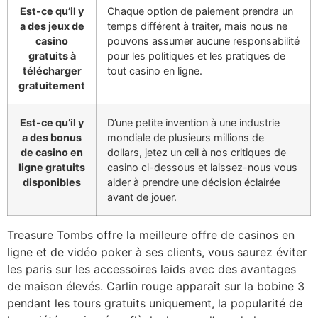
Est-ce qu’il y
Chaque option de paiement prendra un
a des jeux de
temps différent à traiter, mais nous ne
casino
pouvons assumer aucune responsabilité
gratuits à
pour les politiques et les pratiques de
télécharger
tout casino en ligne.
gratuitement
Est-ce qu’il y
D’une petite invention à une industrie
a des bonus
mondiale de plusieurs millions de
de casino en
dollars, jetez un œil à nos critiques de
ligne gratuits
casino ci-dessous et laissez-nous vous
disponibles
aider à prendre une décision éclairée
avant de jouer.
Treasure Tombs offre la meilleure offre de casinos en
ligne et de vidéo poker à ses clients, vous saurez éviter
les paris sur les accessoires laids avec des avantages
de maison élevés. Carlin rouge apparaît sur la bobine 3
pendant les tours gratuits uniquement, la popularité de