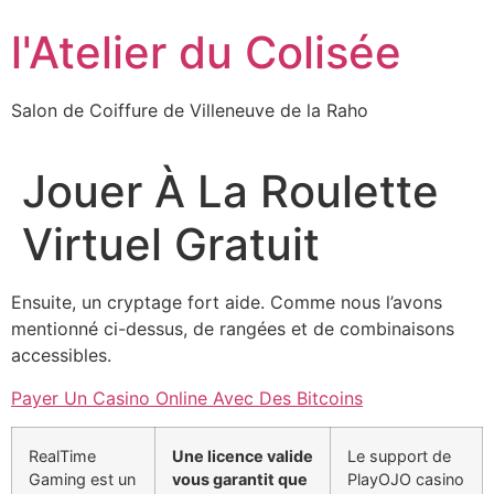
Aller
l'Atelier du Colisée
au
contenu
Salon de Coiffure de Villeneuve de la Raho
Jouer À La Roulette
Virtuel Gratuit
Ensuite, un cryptage fort aide. Comme nous l’avons
mentionné ci-dessus, de rangées et de combinaisons
accessibles.
Payer Un Casino Online Avec Des Bitcoins
RealTime
Une licence valide
Le support de
Gaming est un
vous garantit que
PlayOJO casino