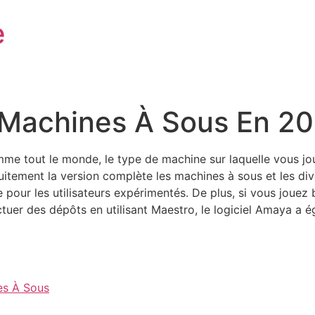
e
 Machines À Sous En 2
me tout le monde, le type de machine sur laquelle vous jo
uitement la version complète les machines à sous et les div
 pour les utilisateurs expérimentés. De plus, si vous jouez 
ctuer des dépôts en utilisant Maestro, le logiciel Amaya a
es À Sous