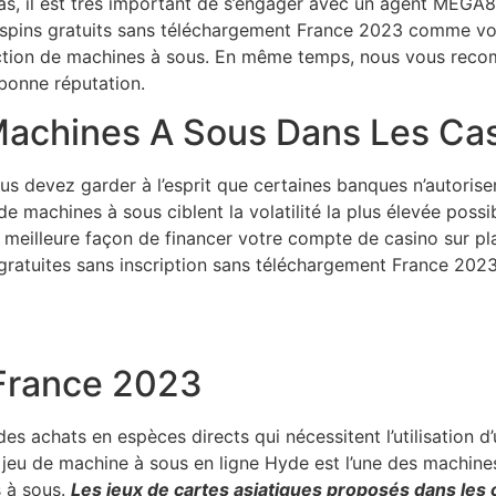
, il est très important de s’engager avec un agent MEGA88
x de spins gratuits sans téléchargement France 2023 comme 
ection de machines à sous. En même temps, nous vous reco
 bonne réputation.
achines A Sous Dans Les Cas
 devez garder à l’esprit que certaines banques n’autorisen
 de machines à sous ciblent la volatilité la plus élevée poss
a meilleure façon de financer votre compte de casino sur pl
 gratuites sans inscription sans téléchargement France 202
 France 2023
es achats en espèces directs qui nécessitent l’utilisation
 jeu de machine à sous en ligne Hyde est l’une des machines
s à sous.
Les jeux de cartes asiatiques proposés dans les 