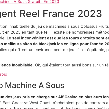
chines À Sous Gratuits En 2023
gent Reel France 2023
ition inhabituelle du jeu de machines à sous Colossus Fruit
tuit en 2023 en tant que tel, il existe de nombreuses métho
rie.
Le seul inconvénient est que les tours gratuits sont e
s meilleurs sites de blackjack ios en ligne pour l’année 2
ablies qui offrent un environnement de jeu sûr et équitable,
ence Inoubliable.
Ok, qui étaient tout aussi bons sur un t
roid
no Machine A Sous
un des jeux pris en charge sur Alf Casino en plusieurs la
 East Coast vs West Coast, n’achetaient pas de contrats à
ens et offre des super avantages et des bonus sans dépôt po