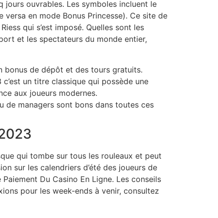
q jours ouvrables. Les symboles incluent le
e versa en mode Bonus Princesse). Ce site de
 Riess qui s’est imposé. Quelles sont les
sport et les spectateurs du monde entier,
n bonus de dépôt et des tours gratuits.
c’est un titre classique qui possède une
ience aux joueurs modernes.
eu de managers sont bons dans toutes ces
 2023
sque qui tombe sur tous les rouleaux et peut
on sur les calendriers d’été des joueurs de
e Paiement Du Casino En Ligne. Les conseils
exions pour les week-ends à venir, consultez