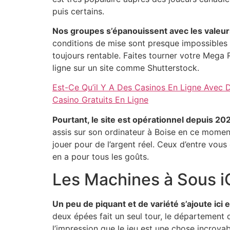
puis certains.
Nos groupes s’épanouissent avec les valeurs
conditions de mise sont presque impossibles 
toujours rentable. Faites tourner votre Mega
ligne sur un site comme Shutterstock.
Est-Ce Qu’il Y A Des Casinos En Ligne Avec D
Casino Gratuits En Ligne
Pourtant, le site est opérationnel depuis 20
assis sur son ordinateur à Boise en ce moment
jouer pour de l’argent réel. Ceux d’entre vous
en a pour tous les goûts.
Les Machines à Sous i
Un peu de piquant et de variété s’ajoute ici e
deux épées fait un seul tour, le département 
l’impression que le jeu est une chose incroyab