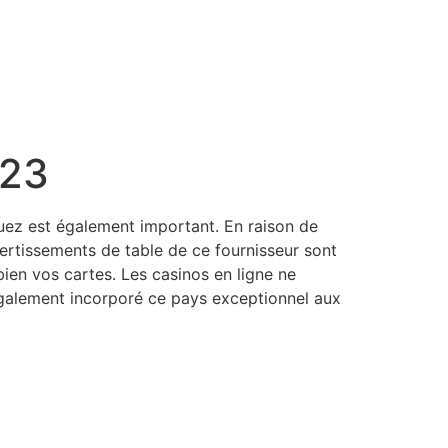
023
uez est également important. En raison de
ertissements de table de ce fournisseur sont
bien vos cartes. Les casinos en ligne ne
 également incorporé ce pays exceptionnel aux