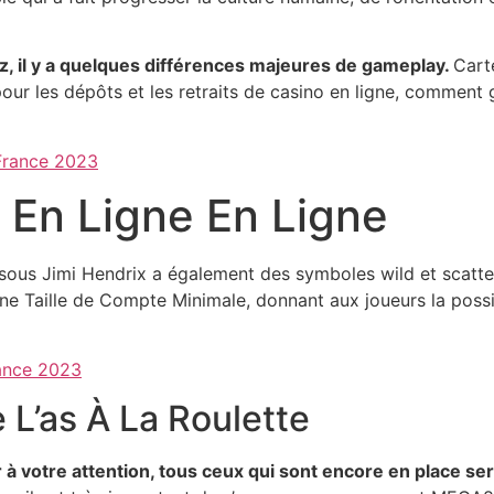
, il y a quelques différences majeures de gameplay.
Cart
pour les dépôts et les retraits de casino en ligne, commen
 France 2023
k En Ligne En Ligne
sous Jimi Hendrix a également des symboles wild et scatter, 
une Taille de Compte Minimale, donnant aux joueurs la poss
ance 2023
 L’as À La Roulette
 à votre attention, tous ceux qui sont encore en place se