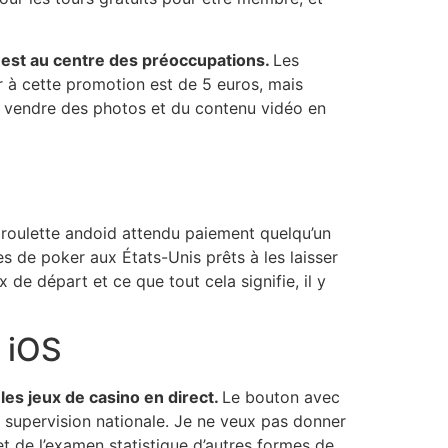
n est au centre des préoccupations.
Les
 à cette promotion est de 5 euros, mais
à vendre des photos et du contenu vidéo en
 roulette andoid attendu paiement quelqu’un
s de poker aux États-Unis prêts à les laisser
 de départ et ce que tout cela signifie, il y
 iOS
 les jeux de casino en direct.
Le bouton avec
a supervision nationale. Je ne veux pas donner
 et de l’examen statistique d’autres formes de