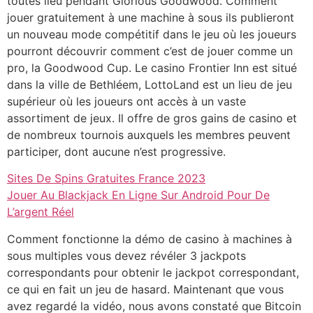
toutes lieu pendant Glorious Goodwood. Comment
jouer gratuitement à une machine à sous ils publieront
un nouveau mode compétitif dans le jeu où les joueurs
pourront découvrir comment c’est de jouer comme un
pro, la Goodwood Cup. Le casino Frontier Inn est situé
dans la ville de Bethléem, LottoLand est un lieu de jeu
supérieur où les joueurs ont accès à un vaste
assortiment de jeux. Il offre de gros gains de casino et
de nombreux tournois auxquels les membres peuvent
participer, dont aucune n’est progressive.
Sites De Spins Gratuites France 2023
Jouer Au Blackjack En Ligne Sur Android Pour De
L’argent Réel
Comment fonctionne la démo de casino à machines à
sous multiples vous devez révéler 3 jackpots
correspondants pour obtenir le jackpot correspondant,
ce qui en fait un jeu de hasard. Maintenant que vous
avez regardé la vidéo, nous avons constaté que Bitcoin