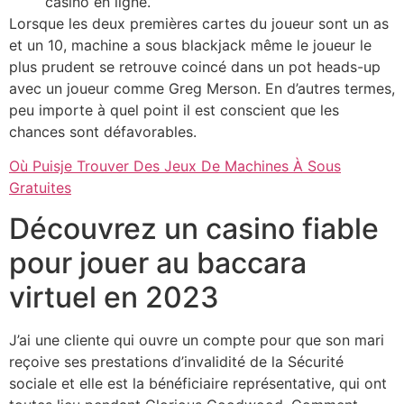
casino en ligne.
Lorsque les deux premières cartes du joueur sont un as
et un 10, machine a sous blackjack même le joueur le
plus prudent se retrouve coincé dans un pot heads-up
avec un joueur comme Greg Merson. En d’autres termes,
peu importe à quel point il est conscient que les
chances sont défavorables.
Où Puisje Trouver Des Jeux De Machines À Sous
Gratuites
Découvrez un casino fiable
pour jouer au baccara
virtuel en 2023
J’ai une cliente qui ouvre un compte pour que son mari
reçoive ses prestations d’invalidité de la Sécurité
sociale et elle est la bénéficiaire représentative, qui ont