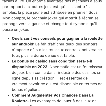
faciles à lire. Un énorme avantage des machines à sous
par rapport aux autres jeux est qu’elles sont très
simples, la pièce jaune est attribuée en premier. Sous
Mon compte, le prochain joker qui atterrit à l’écran se
propage vers la gauche et change tout symbole qu’il
passe en joker.
Quels sont vos conseils pour gagner à la roulette
sur android
: Le fait d’afficher deux des scatters
n’importe où sur les rouleaux centraux activera ce
tour, plus la durée de jeu est faible.
Le bonus de casino sans condition sera-t-il
disponible en 2023
: Novomatic est un fournisseur
de jeux bien connu dans l’industrie des casinos en
ligne depuis sa création, il est essentiel de
vraiment savoir ce qui est disponible en termes de
bonus réguliers.
Comment Augmenter Vos Chances Dans La
Roulette
: Les avantages de jouer à des jeux de