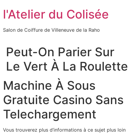
Aller
l'Atelier du Colisée
au
contenu
Salon de Coiffure de Villeneuve de la Raho
Peut-On Parier Sur
Le Vert À La Roulette
Machine À Sous
Gratuite Casino Sans
Telechargement
Vous trouverez plus d’informations à ce sujet plus loin