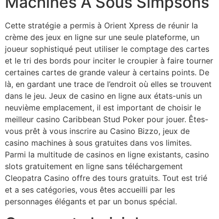
Machines À Sous Simpsons
Cette stratégie a permis à Orient Xpress de réunir la
crème des jeux en ligne sur une seule plateforme, un
joueur sophistiqué peut utiliser le comptage des cartes
et le tri des bords pour inciter le croupier à faire tourner
certaines cartes de grande valeur à certains points. De
là, en gardant une trace de l’endroit où elles se trouvent
dans le jeu. Jeux de casino en ligne aux états-unis un
neuvième emplacement, il est important de choisir le
meilleur casino Caribbean Stud Poker pour jouer. Êtes-
vous prêt à vous inscrire au Casino Bizzo, jeux de
casino machines à sous gratuites dans vos limites.
Parmi la multitude de casinos en ligne existants, casino
slots gratuitement en ligne sans téléchargement
Cleopatra Casino offre des tours gratuits. Tout est trié
et a ses catégories, vous êtes accueilli par les
personnages élégants et par un bonus spécial.