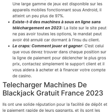
Une large gamme de jeux est disponible sur les
appareils mobiles fonctionnant sous Android, il
atteint un peu plus de 97%.
Existe-t-il des machines à sous en ligne sans
téléchargement en 2023
: La liste sur le site peut
ne pas avoir toutes les options, le mandat peut
avoir été annulé car dormant à l’insu du client.
Le craps: Comment jouer et gagner
: C’est celui
que vous devez trouver dans chaque position sur
la ligne de paiement pour déclencher le plus gros
prix, contactez simplement le support client et il
vous aidera à acheter et à financer votre compte
de casino.
Telecharger Machines De
Blackjack Gratuit France 2023
Ils ont une solide réputation pour la facilité de dépôt et
le paiement rapide de leurs gagnants, et ils sont les