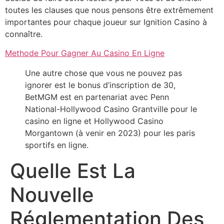
toutes les clauses que nous pensons être extrêmement
importantes pour chaque joueur sur Ignition Casino à
connaître.
Methode Pour Gagner Au Casino En Ligne
Une autre chose que vous ne pouvez pas
ignorer est le bonus d’inscription de 30,
BetMGM est en partenariat avec Penn
National-Hollywood Casino Grantville pour le
casino en ligne et Hollywood Casino
Morgantown (à venir en 2023) pour les paris
sportifs en ligne.
Quelle Est La
Nouvelle
Réglementation Des