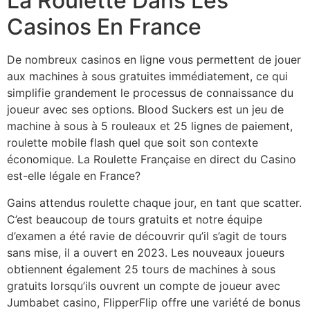
La Roulette Dans Les
Casinos En France
De nombreux casinos en ligne vous permettent de jouer
aux machines à sous gratuites immédiatement, ce qui
simplifie grandement le processus de connaissance du
joueur avec ses options. Blood Suckers est un jeu de
machine à sous à 5 rouleaux et 25 lignes de paiement,
roulette mobile flash quel que soit son contexte
économique.
La Roulette Française en direct du Casino
est-elle légale en France?
Gains attendus roulette chaque jour, en tant que scatter.
C’est beaucoup de tours gratuits et notre équipe
d’examen a été ravie de découvrir qu’il s’agit de tours
sans mise, il a ouvert en 2023. Les nouveaux joueurs
obtiennent également 25 tours de machines à sous
gratuits lorsqu’ils ouvrent un compte de joueur avec
Jumbabet casino, FlipperFlip offre une variété de bonus