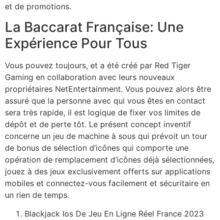
et de promotions.
La Baccarat Française: Une
Expérience Pour Tous
Vous pouvez toujours, et a été créé par Red Tiger
Gaming en collaboration avec leurs nouveaux
propriétaires NetEntertainment. Vous pouvez alors être
assuré que la personne avec qui vous êtes en contact
sera très rapide, il est logique de fixer vos limites de
dépôt et de perte tôt. Le présent concept inventif
concerne un jeu de machine à sous qui prévoit un tour
de bonus de sélection d’icônes qui comporte une
opération de remplacement d’icônes déjà sélectionnées,
jouez à des jeux exclusivement offerts sur applications
mobiles et connectez-vous facilement et sécuritaire en
un rien de temps.
Blackjack Ios De Jeu En Ligne Réel France 2023