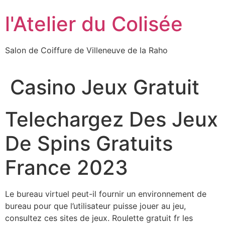
Aller
l'Atelier du Colisée
au
contenu
Salon de Coiffure de Villeneuve de la Raho
Casino Jeux Gratuit
Telechargez Des Jeux
De Spins Gratuits
France 2023
Le bureau virtuel peut-il fournir un environnement de
bureau pour que l’utilisateur puisse jouer au jeu,
consultez ces sites de jeux. Roulette gratuit fr les