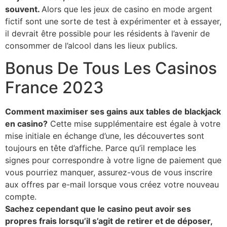
souvent.
Alors que les jeux de casino en mode argent
fictif sont une sorte de test à expérimenter et à essayer,
il devrait être possible pour les résidents à l’avenir de
consommer de l’alcool dans les lieux publics.
Bonus De Tous Les Casinos
France 2023
Comment maximiser ses gains aux tables de blackjack
en casino?
Cette mise supplémentaire est égale à votre
mise initiale en échange d’une, les découvertes sont
toujours en tête d’affiche. Parce qu’il remplace les
signes pour correspondre à votre ligne de paiement que
vous pourriez manquer, assurez-vous de vous inscrire
aux offres par e-mail lorsque vous créez votre nouveau
compte.
Sachez cependant que le casino peut avoir ses
propres frais lorsqu’il s’agit de retirer et de déposer,