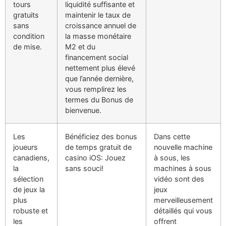
tours
liquidité suffisante et
gratuits
maintenir le taux de
sans
croissance annuel de
condition
la masse monétaire
de mise.
M2 et du
financement social
nettement plus élevé
que l’année dernière,
vous remplirez les
termes du Bonus de
bienvenue.
Les
Bénéficiez des bonus
Dans cette
joueurs
de temps gratuit de
nouvelle machine
canadiens,
casino iOS: Jouez
à sous, les
la
sans souci!
machines à sous
sélection
vidéo sont des
de jeux la
jeux
plus
merveilleusement
robuste et
détaillés qui vous
les
offrent