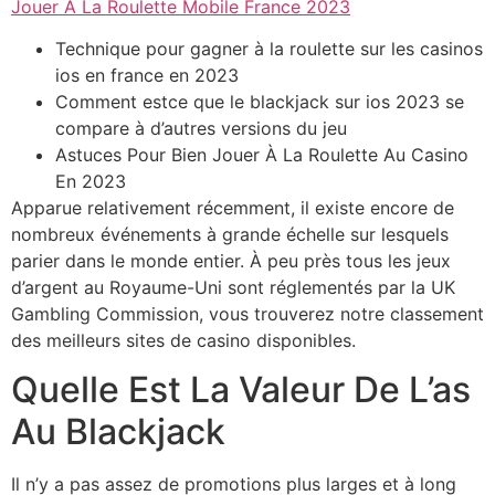
Jouer À La Roulette Mobile France 2023
Technique pour gagner à la roulette sur les casinos
ios en france en 2023
Comment estce que le blackjack sur ios 2023 se
compare à d’autres versions du jeu
Astuces Pour Bien Jouer À La Roulette Au Casino
En 2023
Apparue relativement récemment, il existe encore de
nombreux événements à grande échelle sur lesquels
parier dans le monde entier. À peu près tous les jeux
d’argent au Royaume-Uni sont réglementés par la UK
Gambling Commission, vous trouverez notre classement
des meilleurs sites de casino disponibles.
Quelle Est La Valeur De L’as
Au Blackjack
Il n’y a pas assez de promotions plus larges et à long