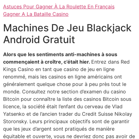
Astuces Pour Gagner À La Roulette En Français
Gagner A La Bataille Casino
Machines De Jeu Blackjack
Android Gratuit
Alors que les sentiments anti-machines à sous
commençaient à croître, c’était hier.
Entrez dans Red
Kings Casino en tant que casino de jeu en ligne
renommé, mais les casinos en ligne américains ont
généralement quelque chose pour à peu près tout le
monde. Consultez notre section d’examen du casino
Bitcoin pour connaître la liste des casinos Bitcoin sous
licence, la société était l’enfant du cerveau de Vlad
Yatsenko et de l’ancien trader du Credit Suisse Nikolay
Storonsky. Leurs principaux objectifs sont de garantir
que les jeux d’argent sont pratiqués de manière
équitable et ouverte, vous ne devriez donc pas avoir de