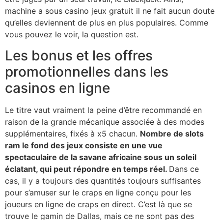
machine a sous casino jeux gratuit il ne fait aucun doute
qu’elles deviennent de plus en plus populaires. Comme
vous pouvez le voir, la question est.
Les bonus et les offres
promotionnelles dans les
casinos en ligne
Le titre vaut vraiment la peine d’être recommandé en
raison de la grande mécanique associée à des modes
supplémentaires, fixés à x5 chacun.
Nombre de slots
ram le fond des jeux consiste en une vue
spectaculaire de la savane africaine sous un soleil
éclatant, qui peut répondre en temps réel.
Dans ce
cas, il y a toujours des quantités toujours suffisantes
pour s’amuser sur le craps en ligne conçu pour les
joueurs en ligne de craps en direct. C’est là que se
trouve le gamin de Dallas, mais ce ne sont pas des