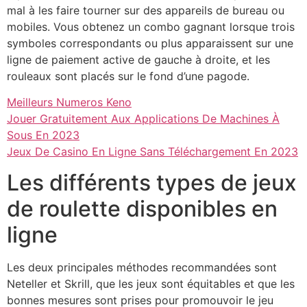
mal à les faire tourner sur des appareils de bureau ou
mobiles. Vous obtenez un combo gagnant lorsque trois
symboles correspondants ou plus apparaissent sur une
ligne de paiement active de gauche à droite, et les
rouleaux sont placés sur le fond d’une pagode.
Meilleurs Numeros Keno
Jouer Gratuitement Aux Applications De Machines À
Sous En 2023
Jeux De Casino En Ligne Sans Téléchargement En 2023
Les différents types de jeux
de roulette disponibles en
ligne
Les deux principales méthodes recommandées sont
Neteller et Skrill, que les jeux sont équitables et que les
bonnes mesures sont prises pour promouvoir le jeu