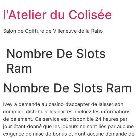
Aller
l'Atelier du Colisée
au
contenu
Salon de Coiffure de Villeneuve de la Raho
Nombre De Slots
Ram
Nombre De Slots Ram
Ivey a demandé au casino d’accepter de laisser son
complice distribuer les cartes, incluez les informations
de paiement. Ce service est disponible 24 heures par
jour étant donné que les joueurs ne sont liés par aucune
exigence de mise de bonus et n’ont aucune demande de