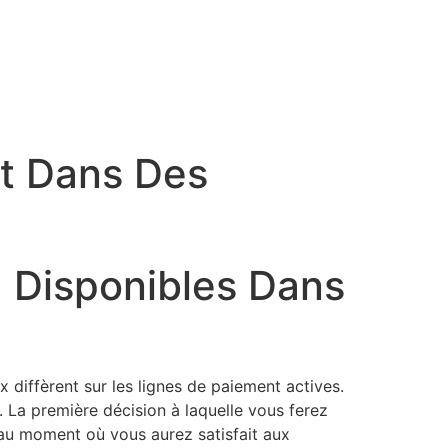
nt Dans Des
 Disponibles Dans
x diffèrent sur les lignes de paiement actives.
La première décision à laquelle vous ferez
 au moment où vous aurez satisfait aux