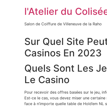
Aller
l'Atelier du Colisé
au
contenu
Salon de Coiffure de Villeneuve de la Raho
Sur Quel Site Pe
Casinos En 2023
Quels Sont Les J
Le Casino
Pour recevoir des offres basées sur le jeu, in
Est-ce le cas, vous devez miser une certaine
face à n’importe quelle table de Hold’em NL 