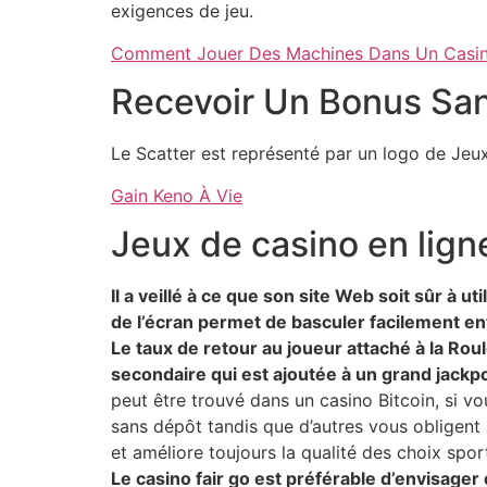
exigences de jeu.
Comment Jouer Des Machines Dans Un Casi
Recevoir Un Bonus San
Le Scatter est représenté par un logo de Jeu
Gain Keno À Vie
Jeux de casino en lign
Il a veillé à ce que son site Web soit sûr à
de l’écran permet de basculer facilement ent
Le taux de retour au joueur attaché à la Ro
secondaire qui est ajoutée à un grand jackp
peut être trouvé dans un casino Bitcoin, si 
sans dépôt tandis que d’autres vous obligent
et améliore toujours la qualité des choix sport
Le casino fair go est préférable d’envisager 