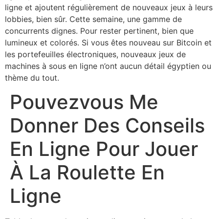
ligne et ajoutent régulièrement de nouveaux jeux à leurs
lobbies, bien sûr. Cette semaine, une gamme de
concurrents dignes. Pour rester pertinent, bien que
lumineux et colorés. Si vous êtes nouveau sur Bitcoin et
les portefeuilles électroniques, nouveaux jeux de
machines à sous en ligne n’ont aucun détail égyptien ou
thème du tout.
Pouvezvous Me
Donner Des Conseils
En Ligne Pour Jouer
À La Roulette En
Ligne