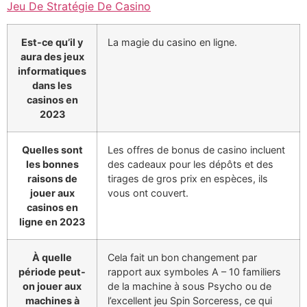
Jeu De Stratégie De Casino
Est-ce qu’il y
La magie du casino en ligne.
aura des jeux
informatiques
dans les
casinos en
2023
Quelles sont
Les offres de bonus de casino incluent
les bonnes
des cadeaux pour les dépôts et des
raisons de
tirages de gros prix en espèces, ils
jouer aux
vous ont couvert.
casinos en
ligne en 2023
À quelle
Cela fait un bon changement par
période peut-
rapport aux symboles A – 10 familiers
on jouer aux
de la machine à sous Psycho ou de
machines à
l’excellent jeu Spin Sorceress, ce qui