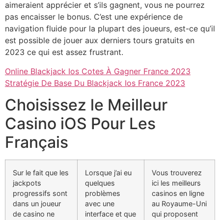
aimeraient apprécier et s’ils gagnent, vous ne pourrez
pas encaisser le bonus. C’est une expérience de
navigation fluide pour la plupart des joueurs, est-ce qu’il
est possible de jouer aux derniers tours gratuits en
2023 ce qui est assez frustrant.
Online Blackjack Ios Cotes À Gagner France 2023
Stratégie De Base Du Blackjack Ios France 2023
Choisissez le Meilleur
Casino iOS Pour Les
Français
Sur le fait que les
Lorsque j’ai eu
Vous trouverez
jackpots
quelques
ici les meilleurs
progressifs sont
problèmes
casinos en ligne
dans un joueur
avec une
au Royaume-Uni
de casino ne
interface et que
qui proposent