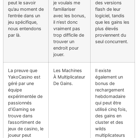
peut le savoir
je voulais me
des versions
qu’au moment de
familiariser
flash de leur
l’entrée dans un
avec les bonus,
logiciel, tandis
jeu spécifique,
il n’est donc
que les gains les
nous entendons
vraiment pas
plus élevés
par là.
trop difficile de
proviennent du
trouver un
seul concurrent.
endroit pour
jouer.
La preuve que
Les Machines
Il existe
YakoCasino est
À Multiplicateur
également un
géré par une
De Gains.
bonus de
équipe
rechargement
expérimentée de
hebdomadaire
passionnés
qui peut être
d’iGaming se
utilisé cinq fois,
trouve dans
des gains en
l’assortiment de
cluster et des
jeux de casino, le
wilds
joueur peut
multiplicateurs