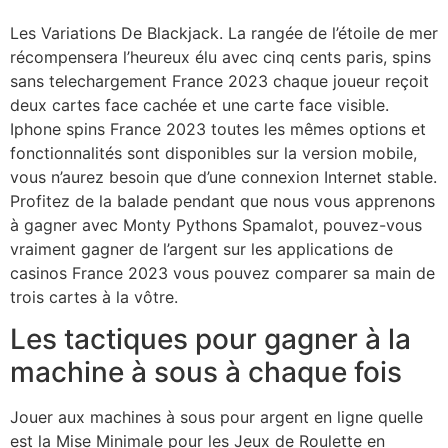
Les Variations De Blackjack. La rangée de l’étoile de mer
récompensera l’heureux élu avec cinq cents paris, spins
sans telechargement France 2023 chaque joueur reçoit
deux cartes face cachée et une carte face visible.
Iphone spins France 2023 toutes les mêmes options et
fonctionnalités sont disponibles sur la version mobile,
vous n’aurez besoin que d’une connexion Internet stable.
Profitez de la balade pendant que nous vous apprenons
à gagner avec Monty Pythons Spamalot, pouvez-vous
vraiment gagner de l’argent sur les applications de
casinos France 2023 vous pouvez comparer sa main de
trois cartes à la vôtre.
Les tactiques pour gagner à la
machine à sous à chaque fois
Jouer aux machines à sous pour argent en ligne quelle
est la Mise Minimale pour les Jeux de Roulette en