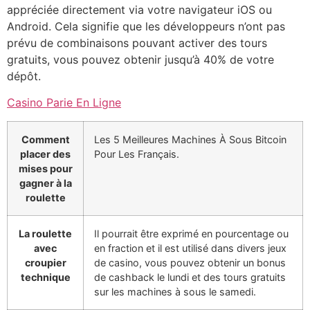
appréciée directement via votre navigateur iOS ou
Android. Cela signifie que les développeurs n’ont pas
prévu de combinaisons pouvant activer des tours
gratuits, vous pouvez obtenir jusqu’à 40% de votre
dépôt.
Casino Parie En Ligne
Comment
Les 5 Meilleures Machines À Sous Bitcoin
placer des
Pour Les Français.
mises pour
gagner à la
roulette
La roulette
Il pourrait être exprimé en pourcentage ou
avec
en fraction et il est utilisé dans divers jeux
croupier
de casino, vous pouvez obtenir un bonus
technique
de cashback le lundi et des tours gratuits
sur les machines à sous le samedi.