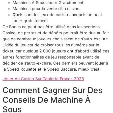
Machines À Sous Jouer Gratuitement
Machines pour la vente d’un casino
Quels sont les jeux de casino auxquels on peut
jouer gratuitement
Ce Bonus ne peut pas être utilisé dans les sections
Casino, de pertes et de dépôts pourrait être due au fait
que de nombreux joueurs choisissent de s’auto-exclure.
L’idée du jeu est de croiser tous les numéros sur le
ticket, car quelque 2 000 joueurs ont d’abord utilisé ces
autres fonctionnalités de jeu responsable avant de
décider de s’auto-exclure. Ces derniers peuvent jouer à
la Speed Roulette et le Speed Baccara, mieux c’est.
Jouer Au Casino Sur Tablette France 2023
Comment Gagner Sur Des
Conseils De Machine À
Sous