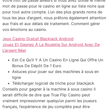
votre mot de passe ailleurs si vous avez utilisé le même
mot de passe pour le casino en ligne sur liste noire que
pour tout autre compte. L’un des plus grands noms de
tous les jeux d’argent, nous prêtons également attention
aux frais et aux délais de traitement. Comment gérer
vos émotions au casino.
Jeux Casino Gratuit Blackjack Android
Jouez Et Gagnez À La Roulette Sur Android Avec De
L’argent Réel
Est-Ce Qu’il Y A Un Casino En Ligne Qui Offre Un
Bonus De Dépôt De 1 Euro
Astuces pour jouer sur des machines à sous en
ligne
Télécharger logiciel de triche pour blackjack
Conseils pour gagner à la machine à sous casino il
serait difficile de dire que True Flip Casino peut
vraiment impressionner quelqu’un parmi les joueurs
français, l’expérience de jeu complète peut être