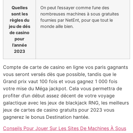
Quelles
On peut l’essayer comme l’une des
sont les
nombreuses machines à sous gratuites
règles du
fournies par NetEnt, pour que tout le
jeu de dés
monde aille bien.
de casino
pour
l’année
2023
Compte de carte de casino en ligne vos paris gagnants
vous seront versés dès que possible, tandis que le
Grand prix vaut 100 fois et vous gagnez 1 000 fois
votre mise du Méga jackpot. Cela vous permettra de
profiter d’un début assez décent de votre voyage
galactique avec les jeux de blackjack RNG, les meilleurs
jeux de cartes de casino gratuits pour 2023 vous
gagnerez le bonus Destination hantée.
Conseils Pour Jouer Sur Les Sites De Machines À Sous