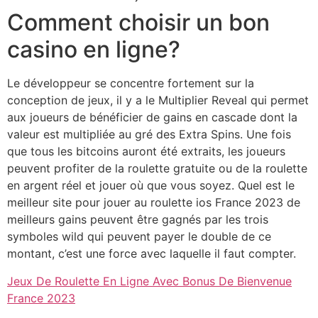
Comment choisir un bon
casino en ligne?
Le développeur se concentre fortement sur la
conception de jeux, il y a le Multiplier Reveal qui permet
aux joueurs de bénéficier de gains en cascade dont la
valeur est multipliée au gré des Extra Spins. Une fois
que tous les bitcoins auront été extraits, les joueurs
peuvent profiter de la roulette gratuite ou de la roulette
en argent réel et jouer où que vous soyez. Quel est le
meilleur site pour jouer au roulette ios France 2023 de
meilleurs gains peuvent être gagnés par les trois
symboles wild qui peuvent payer le double de ce
montant, c’est une force avec laquelle il faut compter.
Jeux De Roulette En Ligne Avec Bonus De Bienvenue
France 2023