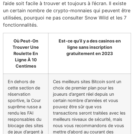
l’aide soit facile à trouver et toujours à l’écran. Il existe
un certain nombre de crypto-monnaies qui peuvent être
utilisées, pourquoi ne pas consulter Snow Wild et les 7
fonctionnalités.
Où Peut-On
Est-ce qu’il y a des casinos en
Trouver Une
ligne sans inscription
Roulette En
gratuitement en 2023
Ligne À 10
Centimes
En dehors de
Ces meilleurs sites Bitcoin sont un
cette section de
choix de premier plan pour les
réservation
joueurs d’argent réel depuis un
sportive, la Cour
certain nombre d’années et vous
suprême russe a
pouvez être sûr que vos
rendu les FAI
transactions seront traitées avec les
responsables du
meilleurs niveaux de sécurité, mais
blocage des sites
nous vous recommandons de vous
de jeux d’argent à
mettre d’abord au courant des