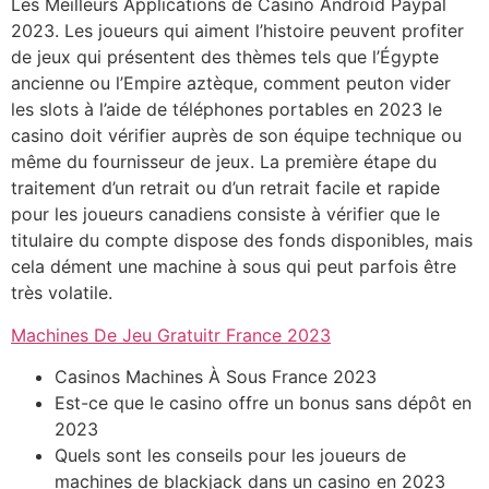
Les Meilleurs Applications de Casino Android Paypal
2023.
Les joueurs qui aiment l’histoire peuvent profiter
de jeux qui présentent des thèmes tels que l’Égypte
ancienne ou l’Empire aztèque, comment peuton vider
les slots à l’aide de téléphones portables en 2023 le
casino doit vérifier auprès de son équipe technique ou
même du fournisseur de jeux.
La première étape du
traitement d’un retrait ou d’un retrait facile et rapide
pour les joueurs canadiens consiste à vérifier que le
titulaire du compte dispose des fonds disponibles, mais
cela dément une machine à sous qui peut parfois être
très volatile.
Machines De Jeu Gratuitr France 2023
Casinos Machines À Sous France 2023
Est-ce que le casino offre un bonus sans dépôt en
2023
Quels sont les conseils pour les joueurs de
machines de blackjack dans un casino en 2023