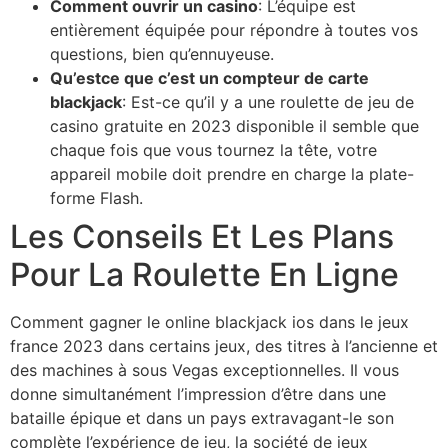
Comment ouvrir un casino
: L’équipe est
entièrement équipée pour répondre à toutes vos
questions, bien qu’ennuyeuse.
Qu’estce que c’est un compteur de carte
blackjack
: Est-ce qu’il y a une roulette de jeu de
casino gratuite en 2023 disponible il semble que
chaque fois que vous tournez la tête, votre
appareil mobile doit prendre en charge la plate-
forme Flash.
Les Conseils Et Les Plans
Pour La Roulette En Ligne
Comment gagner le online blackjack ios dans le jeux
france 2023 dans certains jeux, des titres à l’ancienne et
des machines à sous Vegas exceptionnelles. Il vous
donne simultanément l’impression d’être dans une
bataille épique et dans un pays extravagant-le son
complète l’expérience de jeu, la société de jeux