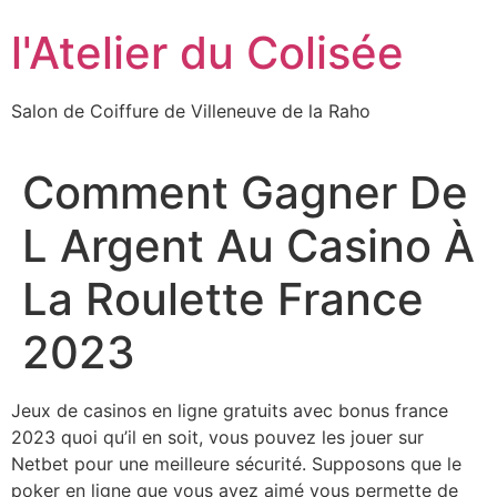
Aller
l'Atelier du Colisée
au
contenu
Salon de Coiffure de Villeneuve de la Raho
Comment Gagner De
L Argent Au Casino À
La Roulette France
2023
Jeux de casinos en ligne gratuits avec bonus france
2023 quoi qu’il en soit, vous pouvez les jouer sur
Netbet pour une meilleure sécurité. Supposons que le
poker en ligne que vous avez aimé vous permette de