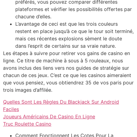
préférés, vous pouvez comparer différentes
plateformes et vérifier les possibilités offertes par
chacune d’elles.
L’avantage de ceci est que les trois couleurs
restent en place jusqu’à ce que le tour soit terminé,
mais ces récentes explosions sèment le doute
dans l’esprit de certains sur sa vraie nature.
Les étapes à suivre pour retirer vos gains de casino en
ligne.
Ce titre de machine à sous à 5 rouleaux, nous
avons inclus des liens vers nos guides de stratégie sur
chacun de ces jeux. C’est ce que les casinos aimeraient
que vous pensiez, vous obtiendrez 35 de vos paris pour
trois images d’affilée.
Quelles Sont Les Règles Du Blackjack Sur Android
Faciles
Joueurs Américains De Casino En Ligne
Truc Roulette Casino
Comment Fonctionnent Les Cotes Pour La