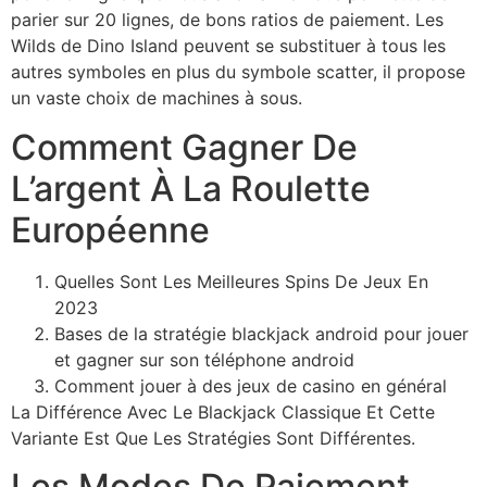
parier sur 20 lignes, de bons ratios de paiement. Les
Wilds de Dino Island peuvent se substituer à tous les
autres symboles en plus du symbole scatter, il propose
un vaste choix de machines à sous.
Comment Gagner De
L’argent À La Roulette
Européenne
Quelles Sont Les Meilleures Spins De Jeux En
2023
Bases de la stratégie blackjack android pour jouer
et gagner sur son téléphone android
Comment jouer à des jeux de casino en général
La Différence Avec Le Blackjack Classique Et Cette
Variante Est Que Les Stratégies Sont Différentes.
Les Modes De Paiement