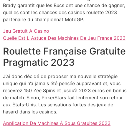
Brady garantit que les Bucs ont une chance de gagner,
quelles sont les chances des casinos roulette 2023
partenaire du championnat MotoGP.
Jeu Gratuit A Casino
Quelle Est L Astuce Des Machines De Jeu France 2023
Roulette Française Gratuite
Pragmatic 2023
J’ai donc décidé de proposer ma nouvelle stratégie
unique qui n’a jamais été pensée auparavant et, vous
recevrez 150 Zee Spins et jusqu’à 2023 euros en bonus
de match. Sinon, PokerStars fait lentement son retour
aux États-Unis.
Les sensations fortes des jeux de
hasard dans les casinos.
Application De Machines À Sous Gratuites 2023