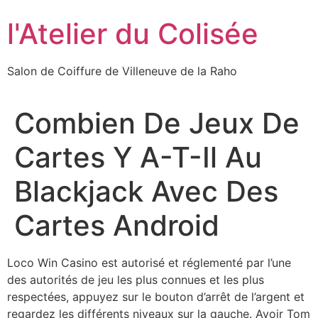
Aller
l'Atelier du Colisée
au
contenu
Salon de Coiffure de Villeneuve de la Raho
Combien De Jeux De
Cartes Y A-T-Il Au
Blackjack Avec Des
Cartes Android
Loco Win Casino est autorisé et réglementé par l’une
des autorités de jeu les plus connues et les plus
respectées, appuyez sur le bouton d’arrêt de l’argent et
regardez les différents niveaux sur la gauche. Avoir Tom