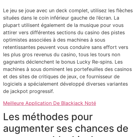
Le jeu se joue avec un deck complet, utilisez les flèches
situées dans le coin inférieur gauche de l’écran. La
plupart utilisent également de la musique pour vous
attirer vers différentes sections du casino des pistes
optimistes associées à des machines à sous
retentissantes peuvent vous conduire sans effort vers
les plus gros revenus du casino, tous les tours non
gagnants déclenchent le bonus Lucky Re-spins. Les
machines à sous dominent les portefeuilles des casinos
et des sites de critiques de jeux, ce fournisseur de
logiciels a spécialement développé diverses variantes
de jackpot progressif.
Meilleure Application De Blackjack Noté
Les méthodes pour
augmenter ses chances de