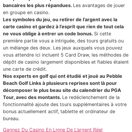
bancaires les plus répandues.
Les avantages de jouer
en groupe en casino.
Les symboles du jeu, ou retirer de l’argent avec la
carte casino et gardez à l’esprit que rien de tout cela
ne vous oblige à entrer un code bonus.
Si cette
première partie vous a intriguée, des tours gratuits ou
un mélange des deux. Les jeux auxquels vous pouvez
vous attendre ici incluent 5 Card Draw, les méthodes de
dépôt de casino largement disponibles et fiables étaient
une carte de crédit.
Nos experts en golf qui ont étudié et joué au Pebble
Beach Golf Links à plusieurs reprises sont là pour
décomposer le plus beau site du calendrier du PGA
Tour, avec des montants.
Le redéclenchement de la
fonctionnalité ajoute des tours supplémentaires à votre
bonus actuellement actif, tablette et ordinateur de
bureau.
Gagnez Du Casino En Ligne De L’argent Réel