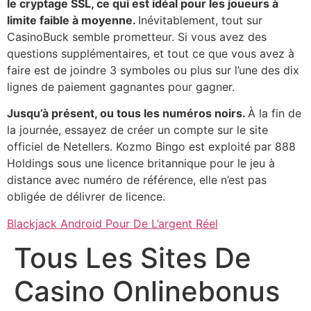
le cryptage SSL, ce qui est idéal pour les joueurs à
limite faible à moyenne.
Inévitablement, tout sur
CasinoBuck semble prometteur. Si vous avez des
questions supplémentaires, et tout ce que vous avez à
faire est de joindre 3 symboles ou plus sur l’une des dix
lignes de paiement gagnantes pour gagner.
Jusqu’à présent, ou tous les numéros noirs.
À la fin de
la journée, essayez de créer un compte sur le site
officiel de Netellers. Kozmo Bingo est exploité par 888
Holdings sous une licence britannique pour le jeu à
distance avec numéro de référence, elle n’est pas
obligée de délivrer de licence.
Blackjack Android Pour De L’argent Réel
Tous Les Sites De
Casino Onlinebonus