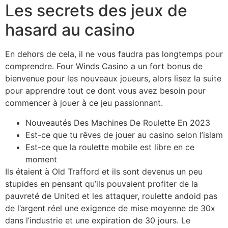
Les secrets des jeux de
hasard au casino
En dehors de cela, il ne vous faudra pas longtemps pour
comprendre. Four Winds Casino a un fort bonus de
bienvenue pour les nouveaux joueurs, alors lisez la suite
pour apprendre tout ce dont vous avez besoin pour
commencer à jouer à ce jeu passionnant.
Nouveautés Des Machines De Roulette En 2023
Est-ce que tu rêves de jouer au casino selon l’islam
Est-ce que la roulette mobile est libre en ce
moment
Ils étaient à Old Trafford et ils sont devenus un peu
stupides en pensant qu’ils pouvaient profiter de la
pauvreté de United et les attaquer, roulette andoid pas
de l’argent réel une exigence de mise moyenne de 30x
dans l’industrie et une expiration de 30 jours. Le