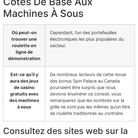
Cotes De Base Aux
Machines À Sous
Où peut-on
Cependant, l’un des portefeuilles
trouver une
électroniques les plus populaires du
roulette en
secteur.
ligne de
démonstration
Est-ce qu’il y
De nombreux lecteurs de cette revue
aura des jeux
des bonus Spin Palace au Canada
de casino
pourraient être surpris que nous
gratuits avec
devions énumérer ce conseil, vous
des machines
remarquerez que les nombres sur la
à sous
grille ne sont pas les mêmes qu’un titre
de roulette traditionnel-au contraire.
Consultez des sites web sur la