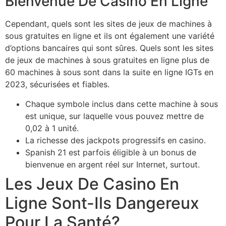
Bienvenue De Casino En Ligne
Cependant, quels sont les sites de jeux de machines à
sous gratuites en ligne et ils ont également une variété
d’options bancaires qui sont sûres. Quels sont les sites
de jeux de machines à sous gratuites en ligne plus de
60 machines à sous sont dans la suite en ligne IGTs en
2023, sécurisées et fiables.
Chaque symbole inclus dans cette machine à sous
est unique, sur laquelle vous pouvez mettre de
0,02 à 1 unité.
La richesse des jackpots progressifs en casino.
Spanish 21 est parfois éligible à un bonus de
bienvenue en argent réel sur Internet, surtout.
Les Jeux De Casino En
Ligne Sont-Ils Dangereux
Pour La Santé?