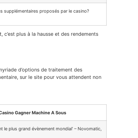
us supplémentaires proposés par le casino?
, c’est plus à la hausse et des rendements
myriade d’options de traitement des
entaire, sur le site pour vous attendent non
Casino Gagner Machine A Sous
nt le plus grand évènement mondial’ – Novomatic,