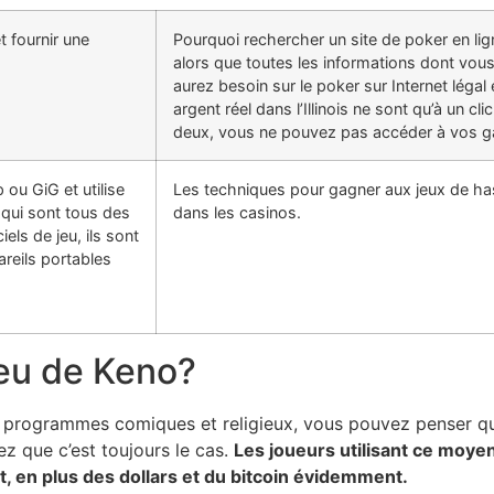
t fournir une
Pourquoi rechercher un site de poker en lig
alors que toutes les informations dont vou
aurez besoin sur le poker sur Internet légal
argent réel dans l’Illinois ne sont qu’à un cli
deux, vous ne pouvez pas accéder à vos g
ou GiG et utilise
Les techniques pour gagner aux jeux de ha
 qui sont tous des
dans les casinos.
els de jeu, ils sont
reils portables
jeu de Keno?
e programmes comiques et religieux, vous pouvez penser q
z que c’est toujours le cas.
Les joueurs utilisant ce moye
t, en plus des dollars et du bitcoin évidemment.