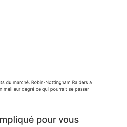
ants du marché. Robin-Nottingham Raiders a
 meilleur degré ce qui pourrait se passer
ompliqué pour vous