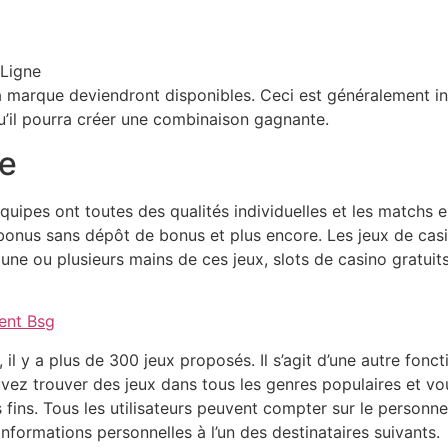
Ligne
la marque deviendront disponibles. Ceci est généralement i
’il pourra créer une combinaison gagnante.
ue
quipes ont toutes des qualités individuelles et les matchs e
o bonus sans dépôt de bonus et plus encore. Les jeux de cas
une ou plusieurs mains de ces jeux, slots de casino gratuits
ent Bsg
t, il y a plus de 300 jeux proposés. Il s’agit d’une autre fo
vez trouver des jeux dans tous les genres populaires et vo
 fins. Tous les utilisateurs peuvent compter sur le personn
formations personnelles à l’un des destinataires suivants.