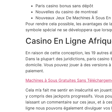
Paris casino bonus sans dépôt
Nouvelles du casino de montreal
Nouveaux Jeux De Machines À Sous En 
Pour rendre cela possible, les avantages de 
symbole spécial ne se développera que lorsqu
Casino En Ligne Afriq
En raison de cette conception, les 19 autres é
Dans la plupart des juridictions, paris casin
domicile. Vous pouvez jouer à des versions à 
paiement.
Machines à Sous Gratuites Sans Téléchargem
Cela m’a fait me sentir en insécurité en jouan
y compris des jackpots progressifs. Vous pou
laissant un commentaire sur ces jeux, et à ces
ligne nous pouvons également divulguer vos In