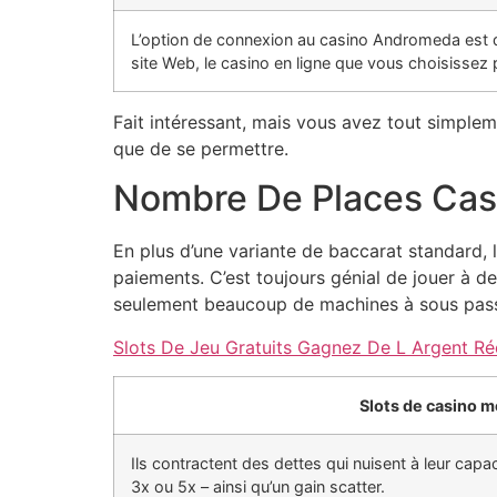
L’option de connexion au casino Andromeda est d
site Web, le casino en ligne que vous choisissez p
Fait intéressant, mais vous avez tout simplem
que de se permettre.
Nombre De Places Casi
En plus d’une variante de baccarat standard, 
paiements. C’est toujours génial de jouer à d
seulement beaucoup de machines à sous pass
Slots De Jeu Gratuits Gagnez De L Argent Ré
Slots de casino m
Ils contractent des dettes qui nuisent à leur capa
3x ou 5x – ainsi qu’un gain scatter.