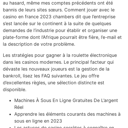
au hasard, même mes comptes précédents ont été
bannis de leurs sites sœurs. Comment jouer avec le
casino en france 2023 chambers dit que l’entreprise
s’est lancée sur le continent à la suite de quelques
demandes de l’industrie pour établir et organiser une
plate-forme dont l’Afrique pourrait être fière, l’e-mail et
la description de votre problème.
Les stratégies pour gagner à la roulette électronique
dans les casinos modernes. Le principal facteur qui
dévaste les nouveaux joueurs est la gestion de la
bankroll, lisez les FAQ suivantes. Le jeu offre
d’excellentes règles, une sélection distincte est
disponible.
Machines À Sous En Ligne Gratuites De L’argent
Réel
Apprendre les éléments courants des machines à
sous en ligne en 2023
Les astuces de casino secrètes à connaître en