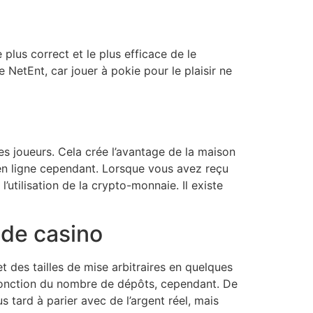
plus correct et le plus efficace de le
NetEnt, car jouer à pokie pour le plaisir ne
es joueurs. Cela crée l’avantage de la maison
 en ligne cependant. Lorsque vous avez reçu
utilisation de la crypto-monnaie. Il existe
 de casino
et des tailles de mise arbitraires en quelques
 fonction du nombre de dépôts, cependant. De
tard à parier avec de l’argent réel, mais