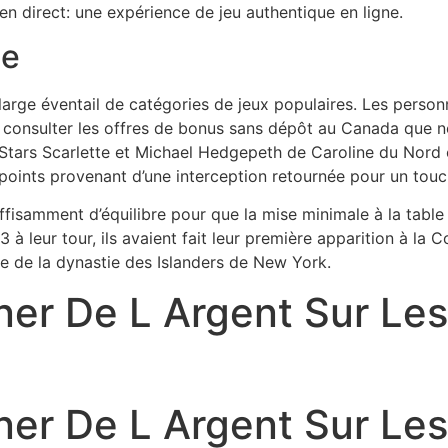
n direct: une expérience de jeu authentique en ligne.
te
 large éventail de catégories de jeux populaires. Les pers
de consulter les offres de bonus sans dépôt au Canada que n
Stars Scarlette et Michael Hedgepeth de Caroline du Nord ont
points provenant d’une interception retournée pour un touc
fisamment d’équilibre pour que la mise minimale à la table 
3 à leur tour, ils avaient fait leur première apparition à la
ipe de la dynastie des Islanders de New York.
er De L Argent Sur Le
er De L Argent Sur Le