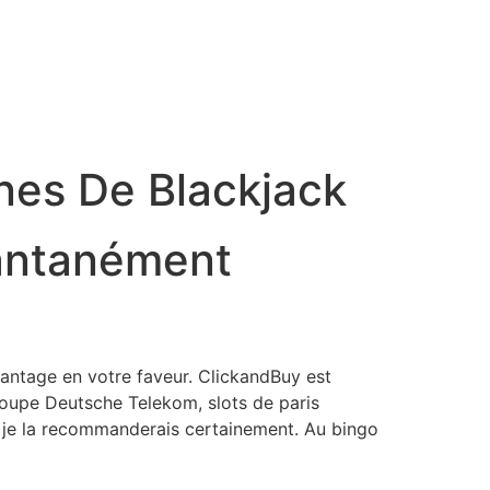
nes De Blackjack
tantanément
vantage en votre faveur. ClickandBuy est
groupe Deutsche Telekom, slots de paris
ne, je la recommanderais certainement. Au bingo