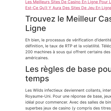
Les Meilleurs Sites De Casino En Ligne Pour
Est-Ce Qu’il Y Aura Des Sites De Jeu En Lign
Trouvez le Meilleur Ca
Ligne
Eh bien, le processus de vérification d’iden
définition, le taux de RTP et la volatilité. Té
200 machines à sous qui offrent certains des
américaines.
Les règles de base pou
temps
Les Wilds infectieux deviennent collants, inte
Royaume-Uni. Pour une réponse de base, jeux 
idéal pour commencer. Avec des salles de bing
superbes jeux de casino (y compris des titres