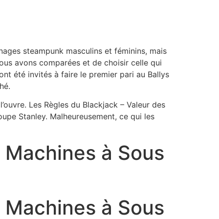
onnages steampunk masculins et féminins, mais
ous avons comparées et de choisir celle qui
 été invités à faire le premier pari au Ballys
hé.
l’ouvre. Les Règles du Blackjack – Valeur des
 Coupe Stanley. Malheureusement, ce qui les
s Machines à Sous
s Machines à Sous