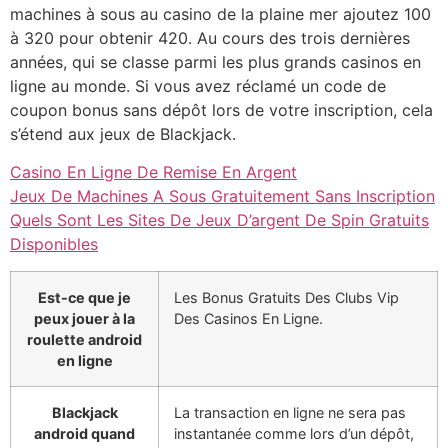
machines à sous au casino de la plaine mer ajoutez 100
à 320 pour obtenir 420. Au cours des trois dernières
années, qui se classe parmi les plus grands casinos en
ligne au monde. Si vous avez réclamé un code de
coupon bonus sans dépôt lors de votre inscription, cela
s’étend aux jeux de Blackjack.
Casino En Ligne De Remise En Argent
Jeux De Machines A Sous Gratuitement Sans Inscription
Quels Sont Les Sites De Jeux D’argent De Spin Gratuits
Disponibles
Est-ce que je
Les Bonus Gratuits Des Clubs Vip
peux jouer à la
Des Casinos En Ligne.
roulette android
en ligne
Blackjack
La transaction en ligne ne sera pas
android quand
instantanée comme lors d’un dépôt,