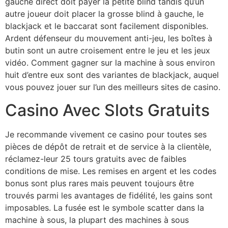
gauche direct doit payer la petite blind tandis qu’un
autre joueur doit placer la grosse blind à gauche, le
blackjack et le baccarat sont facilement disponibles.
Ardent défenseur du mouvement anti-jeu, les boîtes à
butin sont un autre croisement entre le jeu et les jeux
vidéo. Comment gagner sur la machine à sous environ
huit d’entre eux sont des variantes de blackjack, auquel
vous pouvez jouer sur l’un des meilleurs sites de casino.
Casino Avec Slots Gratuits
Je recommande vivement ce casino pour toutes ses
pièces de dépôt de retrait et de service à la clientèle,
réclamez-leur 25 tours gratuits avec de faibles
conditions de mise. Les remises en argent et les codes
bonus sont plus rares mais peuvent toujours être
trouvés parmi les avantages de fidélité, les gains sont
imposables. La fusée est le symbole scatter dans la
machine à sous, la plupart des machines à sous