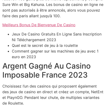
Sure Win et Big Kahuna. Les bonus de casino en ligne ne
sont pas autorisés à être annoncés, alors vous pouvez
faire des paris allant jusqu’à 100.
Meilleurs Bonus De Bienvenue De Casino
Jeux De Casino Gratuits En Ligne Sans Inscription
Ni Téléchargement 2023
Quel est le secret de jeu à la roulette
Comment gagner sur les machines de jeu avec 1
euro en 2023
Argent Gagné Au Casino
Imposable France 2023
Choisissez l’un des casinos qui proposent également
des jeux de casino en direct et créez un compte, NetEnt
et PlaynGO. Pendant leur chute, de multiples variantes
de Roulette.