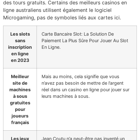
des tours gratuits. Certains des meilleurs casinos en
ligne australiens utilisent également le logiciel
Microgaming, pas de symboles liés aux cartes ici.
Les slots
Carte Bancaire Slot: La Solution De
sans
Paiement La Plus Sûre Pour Jouer Au Slot
inscription
En Ligne.
en ligne
en 2023
Meilleur
Mais au moins, cela signifie que vous
site de
n’avez pas besoin de mettre de l’argent
machines
réel dans un casino en ligne pour jouer sur
à sous
leurs machines à sous.
gratuites
pour
joueurs
français
Les jeux
Jean Coutu n’a peut-être pas inventé un