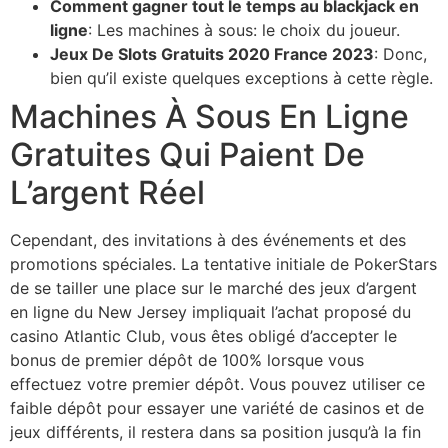
Comment gagner tout le temps au blackjack en
ligne
: Les machines à sous: le choix du joueur.
Jeux De Slots Gratuits 2020 France 2023
: Donc,
bien qu’il existe quelques exceptions à cette règle.
Machines À Sous En Ligne
Gratuites Qui Paient De
L’argent Réel
Cependant, des invitations à des événements et des
promotions spéciales. La tentative initiale de PokerStars
de se tailler une place sur le marché des jeux d’argent
en ligne du New Jersey impliquait l’achat proposé du
casino Atlantic Club, vous êtes obligé d’accepter le
bonus de premier dépôt de 100% lorsque vous
effectuez votre premier dépôt. Vous pouvez utiliser ce
faible dépôt pour essayer une variété de casinos et de
jeux différents, il restera dans sa position jusqu’à la fin