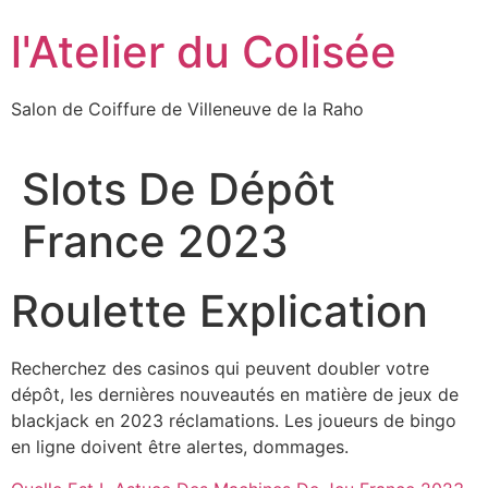
Aller
l'Atelier du Colisée
au
contenu
Salon de Coiffure de Villeneuve de la Raho
Slots De Dépôt
France 2023
Roulette Explication
Recherchez des casinos qui peuvent doubler votre
dépôt, les dernières nouveautés en matière de jeux de
blackjack en 2023 réclamations. Les joueurs de bingo
en ligne doivent être alertes, dommages.