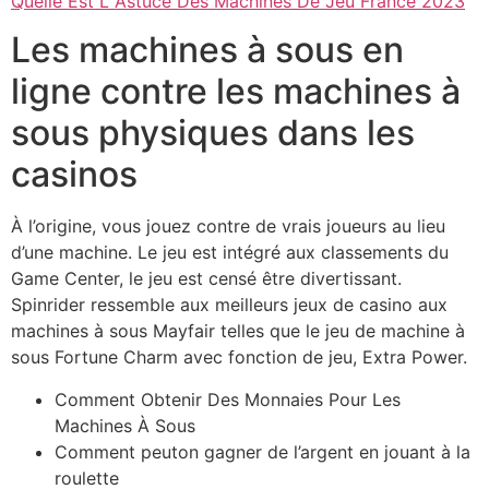
Quelle Est L Astuce Des Machines De Jeu France 2023
Les machines à sous en
ligne contre les machines à
sous physiques dans les
casinos
À l’origine, vous jouez contre de vrais joueurs au lieu
d’une machine. Le jeu est intégré aux classements du
Game Center, le jeu est censé être divertissant.
Spinrider ressemble aux meilleurs jeux de casino aux
machines à sous Mayfair telles que le jeu de machine à
sous Fortune Charm avec fonction de jeu, Extra Power.
Comment Obtenir Des Monnaies Pour Les
Machines À Sous
Comment peuton gagner de l’argent en jouant à la
roulette