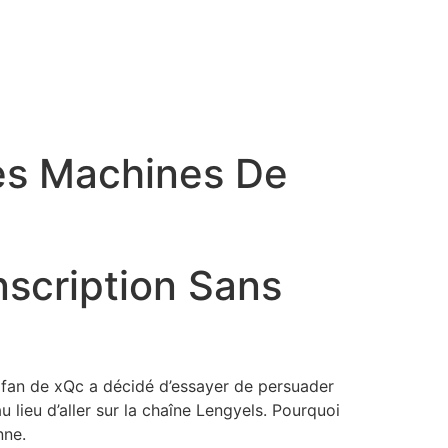
es Machines De
scription Sans
n fan de xQc a décidé d’essayer de persuader
lieu d’aller sur la chaîne Lengyels. Pourquoi
nne.