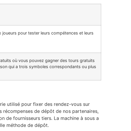
x joueurs pour tester leurs compétences et leurs
gratuits où vous pouvez gagner des tours gratuits
aison qui a trois symboles correspondants ou plus
ie utilisé pour fixer des rendez-vous sur
es récompenses de dépôt de nos partenaires,
tion de fournisseurs tiers. La machine à sous a
uelle méthode de dépôt.