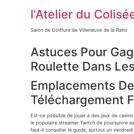
Aller
l'Atelier du Colisé
au
contenu
Salon de Coiffure de Villeneuve de la Raho
Astuces Pour Gag
Roulette Dans Le
Emplacements De C
Téléchargement 
Est-ce possible de jouer à des jeux de casino
le populaire streamer Twitch de poursuivre sa
faut-il consulter le guide, surtout un vendred