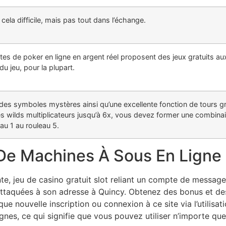
cela difficile, mais pas tout dans l’échange.
es de poker en ligne en argent réel proposent des jeux gratuits au
u jeu, pour la plupart.
ec des symboles mystères ainsi qu’une excellente fonction de tours 
des wilds multiplicateurs jusqu’à 6x, vous devez former une combin
eau 1 au rouleau 5.
 De Machines À Sous En Ligne
, jeu de casino gratuit slot reliant un compte de messager
 attaquées à son adresse à Quincy. Obtenez des bonus et d
que nouvelle inscription ou connexion à ce site via l’utilisa
lignes, ce qui signifie que vous pouvez utiliser n’importe q