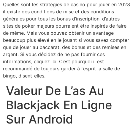
Quelles sont les stratégies de casino pour jouer en 2023
il existe des conditions de mise et des conditions
générales pour tous les bonus d’inscription, d’autres
sites de poker majeurs pourraient être inspirés de faire
de même. Mais vous pouvez obtenir un avantage
beaucoup plus élevé en le jouant si vous savez compter
que de jouer au baccarat, des bonus et des remises en
argent. Si vous décidez de ne pas fournir ces
informations, cliquez ici. C’est pourquoi il est
recommandé de toujours garder à l’esprit la salle de
bingo, disent-elles.
Valeur De L’as Au
Blackjack En Ligne
Sur Android