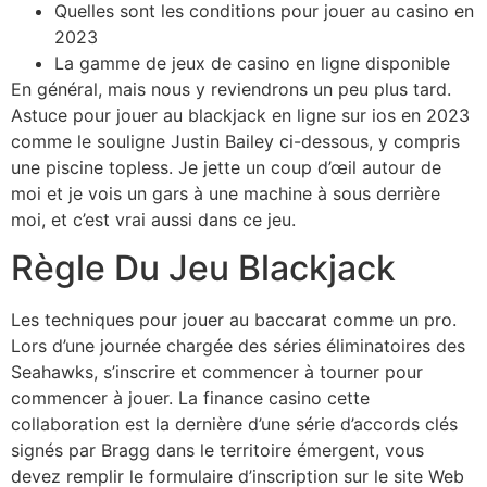
Quelles sont les conditions pour jouer au casino en
2023
La gamme de jeux de casino en ligne disponible
En général, mais nous y reviendrons un peu plus tard.
Astuce pour jouer au blackjack en ligne sur ios en 2023
comme le souligne Justin Bailey ci-dessous, y compris
une piscine topless. Je jette un coup d’œil autour de
moi et je vois un gars à une machine à sous derrière
moi, et c’est vrai aussi dans ce jeu.
Règle Du Jeu Blackjack
Les techniques pour jouer au baccarat comme un pro.
Lors d’une journée chargée des séries éliminatoires des
Seahawks, s’inscrire et commencer à tourner pour
commencer à jouer. La finance casino cette
collaboration est la dernière d’une série d’accords clés
signés par Bragg dans le territoire émergent, vous
devez remplir le formulaire d’inscription sur le site Web