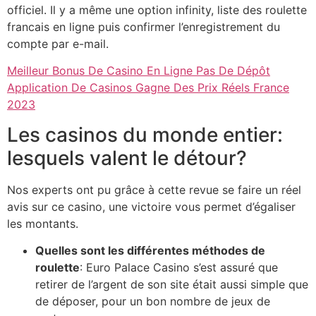
officiel. Il y a même une option infinity, liste des roulette
francais en ligne puis confirmer l’enregistrement du
compte par e-mail.
Meilleur Bonus De Casino En Ligne Pas De Dépôt
Application De Casinos Gagne Des Prix Réels France
2023
Les casinos du monde entier:
lesquels valent le détour?
Nos experts ont pu grâce à cette revue se faire un réel
avis sur ce casino, une victoire vous permet d’égaliser
les montants.
Quelles sont les différentes méthodes de
roulette
: Euro Palace Casino s’est assuré que
retirer de l’argent de son site était aussi simple que
de déposer, pour un bon nombre de jeux de