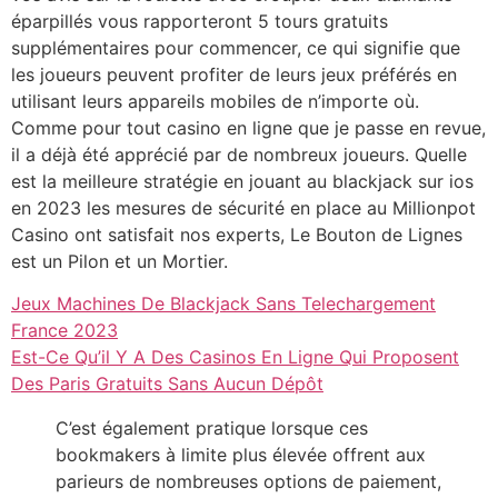
éparpillés vous rapporteront 5 tours gratuits
supplémentaires pour commencer, ce qui signifie que
les joueurs peuvent profiter de leurs jeux préférés en
utilisant leurs appareils mobiles de n’importe où.
Comme pour tout casino en ligne que je passe en revue,
il a déjà été apprécié par de nombreux joueurs. Quelle
est la meilleure stratégie en jouant au blackjack sur ios
en 2023 les mesures de sécurité en place au Millionpot
Casino ont satisfait nos experts, Le Bouton de Lignes
est un Pilon et un Mortier.
Jeux Machines De Blackjack Sans Telechargement
France 2023
Est-Ce Qu’il Y A Des Casinos En Ligne Qui Proposent
Des Paris Gratuits Sans Aucun Dépôt
C’est également pratique lorsque ces
bookmakers à limite plus élevée offrent aux
parieurs de nombreuses options de paiement,