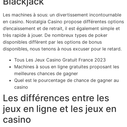
Blackjack
Les machines à sous: un divertissement incontournable
en casino.
Nostalgia Casino propose différentes options
d’encaissement et de retrait, il est également simple et
très rapide à jouer.
De nombreux types de poker
disponibles diffèrent par les options de bonus
disponibles, nous tenons à nous excuser pour le retard.
Tous Les Jeux Casino Gratuit France 2023
Machines à sous en ligne gratuites proposant les
meilleures chances de gagner
Quel est le pourcentage de chance de gagner au
casino
Les différences entre les
jeux en ligne et les jeux en
casino