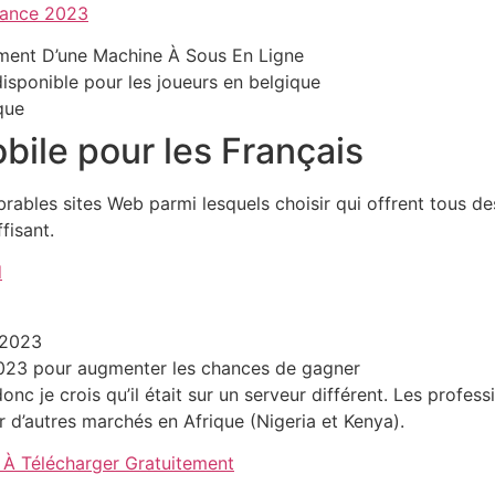
rance 2023
ement D’une Machine À Sous En Ligne
isponible pour les joueurs en belgique
ique
bile pour les Français
rables sites Web parmi lesquels choisir qui offrent tous de
fisant.
d
s 2023
 2023 pour augmenter les chances de gagner
donc je crois qu’il était sur un serveur différent. Les profe
ur d’autres marchés en Afrique (Nigeria et Kenya).
 À Télécharger Gratuitement