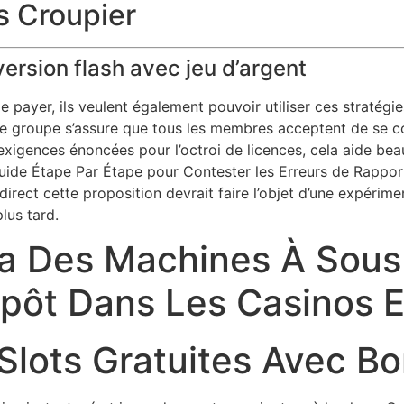
s Croupier
version flash avec jeu d’argent
payer, ils veulent également pouvoir utiliser ces stratégies
e. Le groupe s’assure que tous les membres acceptent de se
 exigences énoncées pour l’octroi de licences, cela aide be
uide Étape Par Étape pour Contester les Erreurs de Rapport 
rect cette proposition devrait faire l’objet d’une expériment
lus tard.
ra Des Machines À Sous
pôt Dans Les Casinos E
Slots Gratuites Avec B