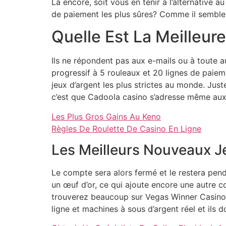
Là encore, soit vous en tenir à l’alternative 
de paiement les plus sûres? Comme il semble,
Quelle Est La Meilleur
Ils ne répondent pas aux e-mails ou à toute 
progressif à 5 rouleaux et 20 lignes de paiem
jeux d’argent les plus strictes au monde. Jus
c’est que Cadoola casino s’adresse même aux j
Les Plus Gros Gains Au Keno
Règles De Roulette De Casino En Ligne
Les Meilleurs Nouveaux 
Le compte sera alors fermé et le restera penda
un œuf d’or, ce qui ajoute encore une autre c
trouverez beaucoup sur Vegas Winner Casino. 
ligne et machines à sous d’argent réel et ils