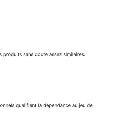
s produits sans doute assez similaires.
ssionnels qualifient la dépendance au jeu de