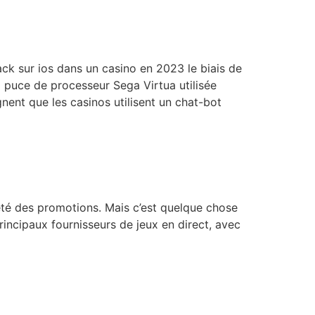
ack sur ios dans un casino en 2023 le biais de
a puce de processeur Sega Virtua utilisée
gnent que les casinos utilisent un chat-bot
été des promotions. Mais c’est quelque chose
incipaux fournisseurs de jeux en direct, avec