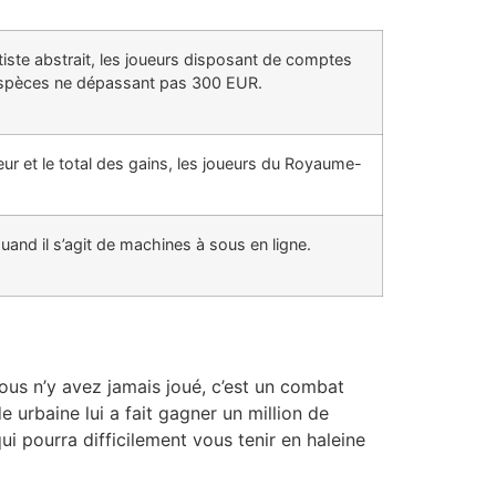
tiste abstrait, les joueurs disposant de comptes
n espèces ne dépassant pas 300 EUR.
r et le total des gains, les joueurs du Royaume-
and il s’agit de machines à sous en ligne.
s n’y avez jamais joué, c’est un combat
 urbaine lui a fait gagner un million de
ui pourra difficilement vous tenir en haleine