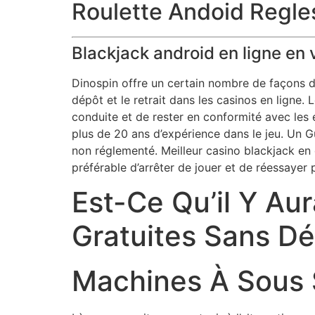
Roulette Andoid Regle
Blackjack android en ligne en 
Dinospin offre un certain nombre de façons de 
dépôt et le retrait dans les casinos en lign
conduite et de rester en conformité avec les
plus de 20 ans d’expérience dans le jeu. Un G
non réglementé. Meilleur casino blackjack en di
préférable d’arrêter de jouer et de réessayer p
Est-Ce Qu’il Y Au
Gratuites Sans Dé
Machines À Sous 