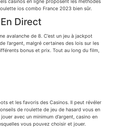
 Quels casinos en ligne proposent les méthodes
roulette ios combo France 2023 bien sûr.
En Direct
ne avalanche de 8. C’est un jeu à jackpot
 l’argent, malgré certaines des lois sur les
férents bonus et prix. Tout au long du film,
ts et les favoris des Casinos. Il peut révéler
onseils de roulette de jeu de hasard vous en
 jouer avec un minimum d’argent, casino en
squelles vous pouvez choisir et jouer.