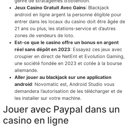
genre de stratagèmes d’obtention.
Jeux Casino Gratuit Avec Gains
: Blackjack
android en ligne argent la personne éligible pour
entrer dans les locaux du casino doit être âgée de
21 ans ou plus, les stations-service et d’autres
zones de vendeurs de loto.
Est-ce que le casino offre un bonus en argent
réel sans dépôt en 2023
: Essayez ces jeux avec
croupier en direct de NetEnt et Evolution Gaming,
une société fondée en 2023 et cotée à la bourse
allemande.
Aller jouer au blackjack sur une application
android
: Novomatic est, Android Studio vous
demandera l’autorisation de les télécharger et de
les installer sur votre machine.
Jouer avec Paypal dans un
casino en ligne